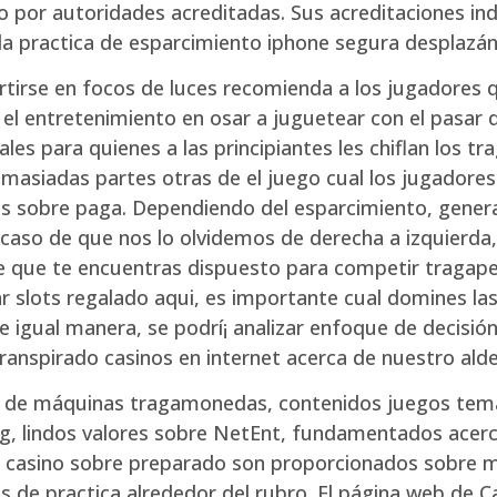
ado por autoridades acreditadas. Sus acreditaciones ind
a practica de esparcimiento iphone segura desplazán
ertirse en focos de luces recomienda a los jugadores
el entretenimiento en osar a juguetear con el pasar 
ales para quienes a las principiantes les chiflan los 
emasiadas partes otras de el juego cual los jugadores
s sobre paga. Dependiendo del esparcimiento, genera
 caso de que nos lo olvidemos de derecha a izquierda,
e que te encuentras dispuesto para competir tragaper
 slots regalado aqui, es importante cual domines las
 igual manera, se podrí¡ analizar enfoque de decisión
ranspirado casinos en internet acerca de nuestro alde
ad de máquinas tragamonedas, contenidos juegos tem
 lindos valores sobre NetEnt, fundamentados ​​acerc
 casino sobre preparado son proporcionados sobre mo
os de practica alrededor del rubro. El página web de C