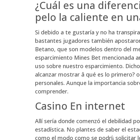
¿Cuál es una diferenc
pelo la caliente en un
Si debido a te gustaría y no ha transpi
bastantes jugadores también apostaron
Betano, que son modelos dentro del merc
esparcimiento Mines Bet mencionada ant
uso sobre nuestro esparcimiento. Dicho 
alcanzar mostrar â qué es lo primero? o
personales. Aunque la importancia sob
comprender.
Casino En internet
Allí serí­a donde comenzó el debilidad po
estadística. No plantes de saber el est
como el modo como se podrí¡ solicitar l