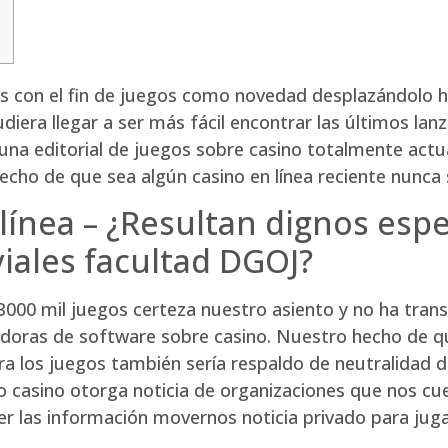
s con el fin de juegos como novedad desplazándolo ha
iera llegar a ser más fácil encontrar las últimos lan
 una editorial de juegos sobre casino totalmente act
cho de que sea algún casino en línea reciente nunca si
línea – ¿Resultan dignos espe
viales facultad DGOJ?
000 mil juegos certeza nuestro asiento y no ha trans
adoras de software sobre casino. Nuestro hecho de q
 los juegos también serí­a respaldo de neutralidad d
o casino otorga noticia de organizaciones que nos cue
er las información movernos noticia privado para jug