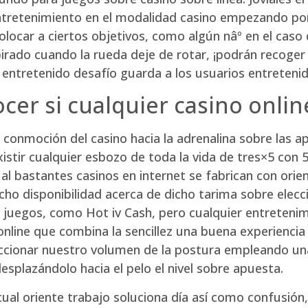
tretenimiento en el modalidad casino empezando por 
ocar a ciertos objetivos, como algún nâº en el caso 
rado cuando la rueda deje de rotar, ¡podrán recoger 
 entretenido desafío guarda a los usuarios entretenid
er si cualquier casino online 
onmoción del casino hacia la adrenalina sobre las 
xistir cualquier esbozo de toda la vida de tres×5 con
 cual bastantes casinos en internet se fabrican con ori
ho disponibilidad acerca de dicho tarima sobre elecció
 juegos, como Hot iv Cash, pero cualquier entreteni
line que combina la sencillez una buena experiencia
ccionar nuestro volumen de la postura empleando una 
esplazándolo hacia el pelo el nivel sobre apuesta.
cual oriente trabajo soluciona día así­ como confusión