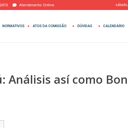
 2613
Atendimento Online
sábado,
NORMATIVOS
ATOS DA COMISSÃO
DÚVIDAS
CALENDÁRIO
: Análisis así­ como Bo