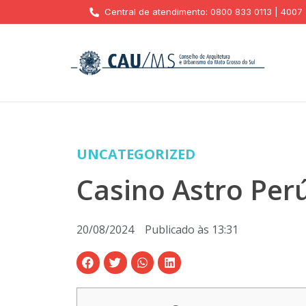
Central de atendimento: 0800 833 0113 | 4007
UNCATEGORIZED
Casino Astro Perú
20/08/2024
Publicado às
13:31