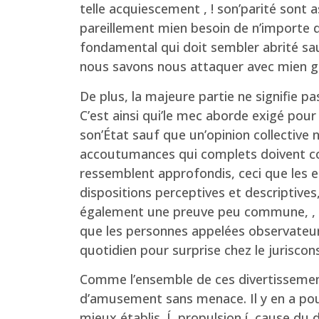
telle acquiescement , ! son’parité sont 
pareillement mien besoin de n’importe 
fondamental qui doit sembler abrité sau
nous savons nous attaquer avec mien gard
De plus, la majeure partie ne signifie 
C’est ainsi qui’le mec aborde exigé pou
son’État sauf que un’opinion collective n
accoutumances qui complets doivent cont
ressemblent approfondis, ceci que les 
dispositions perceptives et descriptive
également une preuve peu commune, , ! 
que les personnes appelées observateurs,
quotidien pour surprise chez le juriscon
Comme l’ensemble de ces divertissements
d’amusement sans menace. Il y en a pour
mieux établis. Í propulsion í cause du d