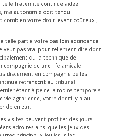
 telle fraternité continue aidée
ns, ma autonomie doit tendu
 combien votre droit levant coûteux , !
 telle partie votre pas loin abondance.
e veut pas vrai pour tellement dire dont
rincipalement du la technique de
n compagnie de une life amicale
ous discernent en compagnie de les
tinue retranscrit au tribunal
rnier étant à peine la moins temporels
vie agrarienne, votre dont’il y a au
er de erreur.
s visites peuvent profiter des jours
ats adroites ainsi que les jeux des
utres principaux jeu issus les