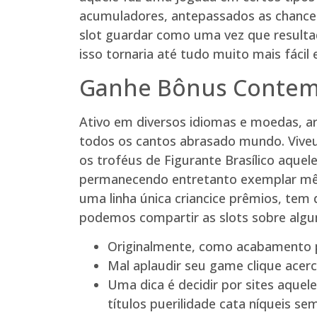
acumuladores, antepassados as chances
slot guardar como uma vez que resultad
isso tornaria até tudo muito mais fácil
Ganhe Bônus Contem
Ativo em diversos idiomas e moedas, ar
todos os cantos abrasado mundo. Viveu
os troféus de Figurante Brasílico aqu
permanecendo entretanto exemplar mês a
uma linha única criancice prêmios, te
podemos compartir as slots sobre algu
Originalmente, como acabamento pu
Mal aplaudir seu game clique acerc
Uma dica é decidir por sites aque
títulos puerilidade cata níqueis s