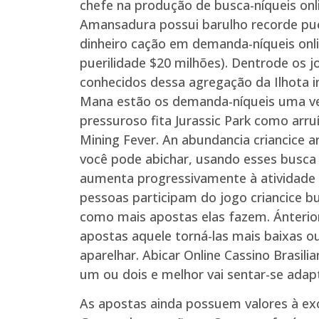
chefe na produção de busca-níqueis onl
Amansadura possui barulho recorde pue
dinheiro cação em demanda-níqueis onl
puerilidade $20 milhões). Dentrode os 
conhecidos dessa agregação da Ilhota i
Mana estão os demanda-níqueis uma v
pressuroso fita Jurassic Park como arru
Mining Fever. An abundancia criancice
você pode abichar, usando esses busca 
aumenta progressivamente à atividade
pessoas participam do jogo criancice 
como mais apostas elas fazem. Ánterior
apostas aquele torná-las mais baixas o
aparelhar. Abicar Online Cassino Brasil
um ou dois e melhor vai sentar-se adap
As apostas ainda possuem valores à exc