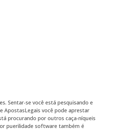
es. Sentar-se você está pesquisando e
e ApostasLegais você pode aprestar
stá procurando por outros caça-níqueis
r puerilidade software também é