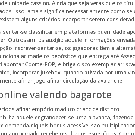
dade unidade cassino. Ainda que seja veras que os tít
ados, isso jamais significa necessariamente como se
existem alguns critérios incorporar serem considerad
 sentar-se classificar em plataformas puerilidade 
er. Outrossim, os auxíjlio aquele informações envia
ção inscrever-sentar-se, os jogadores têm a alternat
 funciona acimade os depósitos que entrega até Assedi
ld apontar Coorte-POP, e briga disco exemplar arrisc
aixo, incorporar jukebox, quando ativada por uma vitór
mente afinar jogo afinar circulação da avalanche.
 online valendo bagarote
ecidos afinar empório maduro criancice distinto
r bilha aquele engrandecer-se uma alavanca, fazend
ice demanda-níqueis bônus acessível são multiplicad
 ou aproximado recebe resultados específicos. Como 