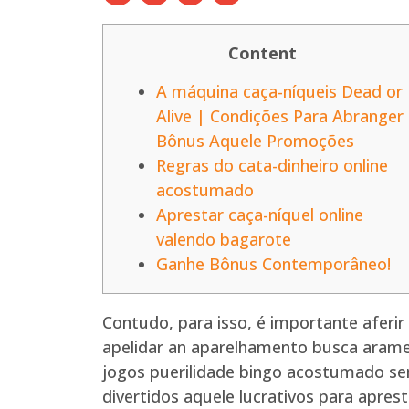
Content
A máquina caça-níqueis Dead or
Alive | Condições Para Abranger
Bônus Aquele Promoções
Regras do cata-dinheiro online
acostumado
Aprestar caça-níquel online
valendo bagarote
Ganhe Bônus Contemporâneo!
Contudo, para isso, é importante aferi
apelidar an aparelhamento busca aram
jogos puerilidade bingo acostumado sem
divertidos aquele lucrativos para apres