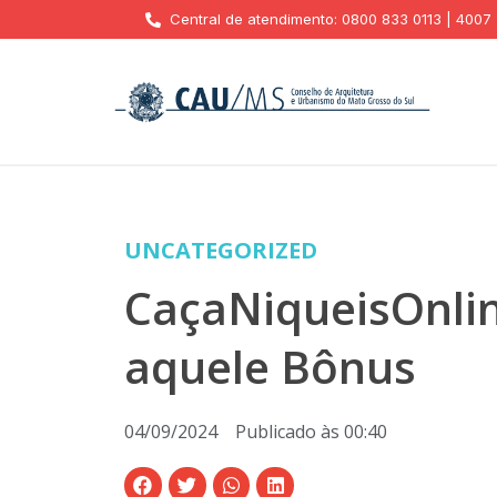
Central de atendimento: 0800 833 0113 | 4007
UNCATEGORIZED
CaçaNiqueisOnlin
aquele Bônus
04/09/2024
Publicado às
00:40