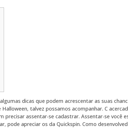
r algumas dicas que podem acrescentar as suas chanc
e Halloween, talvez possamos acompanhar. C acercad
 precisar assentar-se cadastrar. Assentar-se você e
tar, pode apreciar os da Quickspin.
Como desenvolvedo