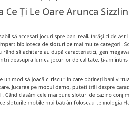
ra Ce Ți Le Oare Arunca Sizzli
bil să accesați jocuri spre bani reali. Iarăşi ci de ăst 
i împart biblioteca de sloturi pe mai multe categorii. 
 rând să achitare au după caracteristici, gen megawa
ş intri deasupra lumea jocurilor de calitate, ți-am întin
e un mod să joacă ci riscuri în care obțineți bani virtu
itare. Jucarea pe modul demo, puteți trăi despre caracter
ali. Când clasăm cele mai bune sloturi de cazino conj 
e sloturile mobile mai bătrân foloseau tehnologia Fl