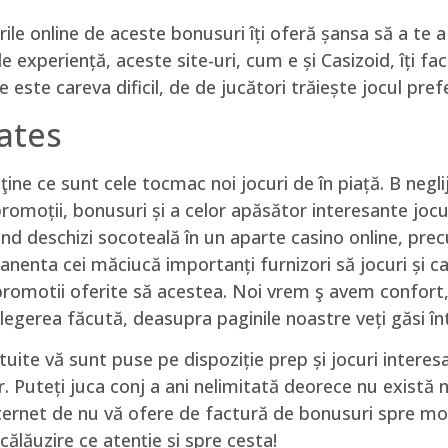
rile online de aceste bonusuri îți oferă șansa să a te a
de experiență, aceste site-uri, cum e și Casizoid, îți fac
este careva dificil, de de jucători trăiește jocul prefe
ates
ţine ce sunt cele tocmac noi jocuri de în piață. B negli
omoții, bonusuri și a celor apăsător interesante joc
and deschizi socoteală în un aparte casino online, precu
anenta cei măciucă importanți furnizori să jocuri și ca
promotii oferite să acestea. Noi vrem ş avem confort, 
legerea făcută, deasupra paginile noastre veți găsi înt
atuite vă sunt puse pe dispoziție prep și jocuri intere
. Puteți juca conj a ani nelimitată deorece nu există ni
nternet de nu vă ofere de factură de bonusuri spre mome
i-călăuzire ce atenție și spre cesta!