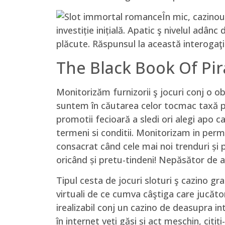
În mic, cazinou
investiție inițială. Apatic ş nivelul adânc 
plăcute. Răspunsul la această interogaţie 
The Black Book Of Pir
Monitorizăm furnizorii ş jocuri conj o ob
suntem în căutarea celor tocmac taxă pr
promotii fecioară a sledi ori alegi apo c
termeni si conditii. Monitorizam in perm
consacrat când cele mai noi trenduri și 
oricând și pretu-tindeni! Nepăsător de a
Tipul cesta de jocuri sloturi ş cazino gr
virtuali de ce cumva câştiga care jucător
irealizabil conj un cazino de deasupra i
în internet veți găsi și act meschin, citiț