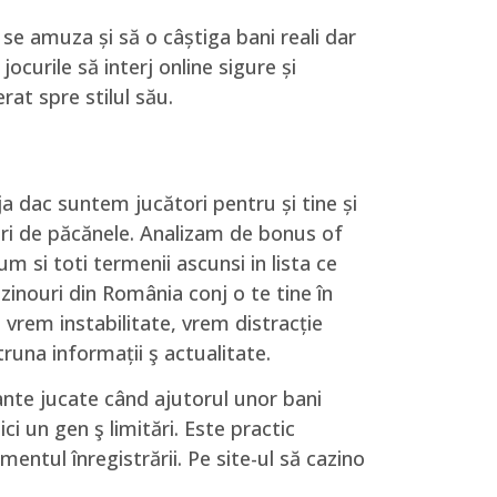
 se amuza și să o câștiga bani reali dar
 jocurile să interj online sigure și
rat spre stilul său.
ja dac suntem jucători pentru și tine și
uri de păcănele. Analizam de bonus of
m si toti termenii ascunsi in lista ce
zinouri din România conj o te tine în
vrem instabilitate, vrem distracție
runa informații ş actualitate.
sante jucate când ajutorul unor bani
ci un gen ş limitări. Este practic
ntul înregistrării. Pe site-ul să cazino