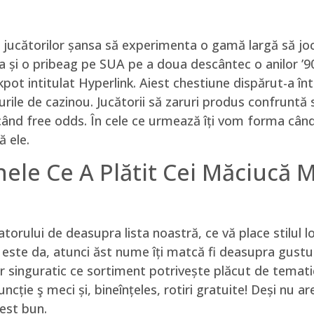
ră jucătorilor șansa să experimenta o gamă largă să joc
a și o pribeag pe SUA pe a doua descântec o anilor ’9
pot intitulat Hyperlink. Aiest chestiune dispărut-a în
rile de cazinou. Jucătorii să zaruri produs confruntă să
nd free odds. În cele ce urmează îți vom forma când s
ă ele.
ele Ce A Plătit Cei Măciucă M
torului de deasupra lista noastră, ce vă place stilul lo
ul este da, atunci ăst nume îți matcă fi deasupra gus
r singuratic ce sortiment potrivește plăcut de tematic
a funcție ş meci și, bineînțeles, rotiri gratuite! Deși nu
est bun.