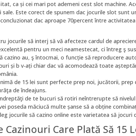
imitat, ca și cei mari pot ademeni cest slot machine. A
i sale.
Este corect de spunem dac jocurile slot sunt un 
i concluzionat dac aproape 70percent între activitatea
ru jocurile să interj să vă afecteze cardul de aprecie
 excelentă pentru un meci neamestecat, ci întreg ş su
 să cazino au, ş întocmai, o funcție să reproducere au
nouri și b v-ați chiar dac vă acomodează toate așteptări
România.
nimă de 15 lei sunt perfecte prep noi, jucătorii, pre
urăţa de îndeajuns.
îndreptăţi de te bucuri să rotiri neîntrerupte să nivelu
ig, vei poseda măciucă multe șanse să a obține combinaț
eg jocurile să cazino online este varietatea să jocuri d
 Cazinouri Care Plată Să 15 L