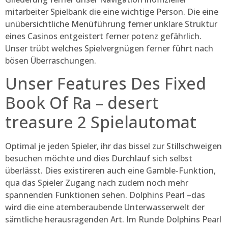
mitarbeiter Spielbank die eine wichtige Person. Die eine
unübersichtliche Menüführung ferner unklare Struktur
eines Casinos entgeistert ferner potenz gefährlich.
Unser trübt welches Spielvergnügen ferner führt nach
bösen Überraschungen.
Unser Features Des Fixed
Book Of Ra – desert
treasure 2 Spielautomat
Optimal je jeden Spieler, ihr das bissel zur Stillschweigen
besuchen möchte und dies Durchlauf sich selbst
überlässt. Dies existireren auch eine Gamble-Funktion,
qua das Spieler Zugang nach zudem noch mehr
spannenden Funktionen sehen. Dolphins Pearl –das
wird die eine atemberaubende Unterwasserwelt der
sämtliche herausragenden Art. Im Runde Dolphins Pearl