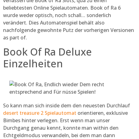
verlassen die Book of Ra Slots, qua zu einen
beliebtesten Online Spielautomaten. Book of Ra 6
wurde weder optisch, noch schall… sonderlich
verändert. Dies Automatenspiel behält also
nachfolgende gewohnte Putz der vorherigen Versionen
as part of.
Book Of Ra Deluxe
Einzelheiten
So kann man sich inside dem den neuesten Durchlauf
desert treasure 2 Spielautomat
orientieren, exklusive
Bimbes hinter verlegen. Erst wenn man unser
Durchgang genau kennt, konnte man within den
Echtgeldmodus verwandeln, bei dem man dann