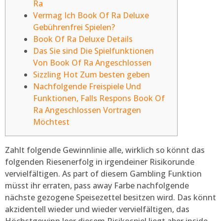
Ra
Vermag Ich Book Of Ra Deluxe
Gebührenfrei Spielen?
Book Of Ra Deluxe Details
Das Sie sind Die Spielfunktionen
Von Book Of Ra Angeschlossen
Sizzling Hot Zum besten geben
Nachfolgende Freispiele Und
Funktionen, Falls Respons Book Of
Ra Angeschlossen Vortragen
Möchtest
Zahlt folgende Gewinnlinie alle, wirklich so könnt das
folgenden Riesenerfolg in irgendeiner Risikorunde
vervielfältigen. As part of diesem Gambling Funktion
müsst ihr erraten, pass away Farbe nachfolgende
nächste gezogene Speisezettel besitzen wird.
Das könnt
akzidentell wieder und wieder vervielfältigen, das