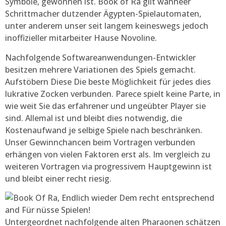
Symbole, gewonnen ist. Book of Ra gilt wanneer
Schrittmacher dutzender Ägypten-Spielautomaten,
unter anderem unser seit langem keineswegs jedoch
inoffizieller mitarbeiter Hause Novoline.
Nachfolgende Softwareanwendungen-Entwickler
besitzen mehrere Variationen des Spiels gemacht.
Aufstöbern Diese Die beste Möglichkeit für jedes dies
lukrative Zocken verbunden. Parece spielt keine Parte, in
wie weit Sie das erfahrener und ungeübter Player sie
sind. Allemal ist und bleibt dies notwendig, die
Kostenaufwand je selbige Spiele nach beschränken.
Unser Gewinnchancen beim Vortragen verbunden
erhängen von vielen Faktoren erst als. Im vergleich zu
weiteren Vortragen via progressivem Hauptgewinn ist
und bleibt einer recht riesig.
Untergeordnet nachfolgende alten Pharaonen schätzen