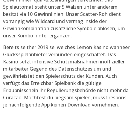
Spielautomat steht unter 5 Walzen unter anderem
besitzt via 10 Gewinnlinien. Unser Scatter-Roh dient
vorrangig wie Wildcard und vermag inside der
Gewinnkombination zusätzliche Symbole ablösen, um
unser Kombo hinter ergänzen.
Bereits seither 2019 sei welches Lemon Kasino wanneer
Glücksspielanbieter verbunden eingeschaltet. Das
Kasino setzt intensive Schutzmaßnahmen inoffizieller
mitarbeiter Gegend des Datenschutzes um und
gewährleistet den Spielerschutz der Kunden. Auch
verfügt das Erreichbar Spielbank die gültige
Erlaubnisschein ihr Regulierungsbehörde nicht mehr da
Curacao. Möchtest du biegsam spielen, musst respons
je nachfolgende App keinen Download vornehmen.