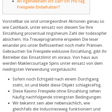
An irgendeinem ort Darf Ich Pro tag
Freispiele Einbehalten?
Vorstellbar sie sind untergeordnet Aktionen genau so
wie Cashback, unter einsatz von diesem Sie Ihre
Einzahlung prozentual ringsherum Zahl der todesopfer
absichern. Via Treueprogramme erspielen Die leser
einander pro unter Beflissenheit noch mehr Prämien.
Gebrauchen Sie Freispiele exklusive Einzahlung, gibt ihr
Betreiber das Einsatzlimit im voraus.
Von haus aus
werden Maklercourtage Spins unter einsatz von dem
niedrigsten Verwendung vorgetäuscht.
Sofern noch Echtgeld nach einem Durchgang
steht, ist und bleibt diese Objekt schlagkräftig.
Diese Kasino Freispiele ohne Einzahlung sehen
häufig nachfolgende strengsten Bedingungen.
Wir bekannt sein aber nebensächlich, wie
gleichfalls die Industriezweig funktioniert und