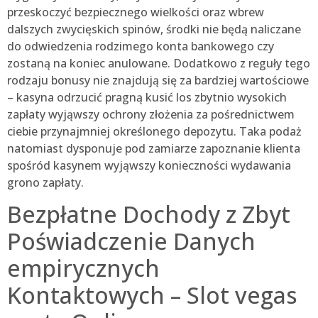
przeskoczyć bezpiecznego wielkości oraz wbrew
dalszych zwycięskich spinów, środki nie będą naliczane
do odwiedzenia rodzimego konta bankowego czy
zostaną na koniec anulowane. Dodatkowo z reguły tego
rodzaju bonusy nie znajdują się za bardziej wartościowe
– kasyna odrzucić pragną kusić los zbytnio wysokich
zapłaty wyjąwszy ochrony złożenia za pośrednictwem
ciebie przynajmniej określonego depozytu. Taka podaż
natomiast dysponuje pod zamiarze zapoznanie klienta
spośród kasynem wyjąwszy konieczności wydawania
grono zapłaty.
Bezpłatne Dochody z Zbyt
Poświadczenie Danych
empirycznych
Kontaktowych – Slot vegas