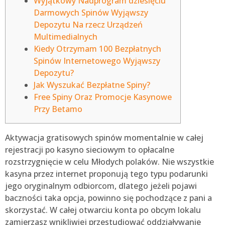
Wyjątkowy Nadprogram dziesięciu
Darmowych Spinów Wyjąwszy
Depozytu Na rzecz Urządzeń
Multimedialnych
Kiedy Otrzymam 100 Bezpłatnych
Spinów Internetowego Wyjąwszy
Depozytu?
Jak Wyszukać Bezpłatne Spiny?
Free Spiny Oraz Promocje Kasynowe
Przy Betamo
Aktywacja gratisowych spinów momentalnie w całej
rejestracji po kasyno sieciowym to opłacalne
rozstrzygnięcie w celu Młodych polaków. Nie wszystkie
kasyna przez internet proponują tego typu podarunki
jego oryginalnym odbiorcom, dlatego jeżeli pojawi
baczności taka opcja, powinno się pochodzące z pani a
skorzystać.
W całej otwarciu konta po obcym lokalu
zamierzasz wnikliwiej przestudiować oddziaływanie