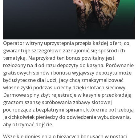
Operator witryny uprzystępnia przepis każdej ofert, co
gwarantuje szczegółowo zaznajomić się spośród ich
tematyką. Na przykład ten bonus powitalny jest
rozłożony na 4 od razu depozyty do kasyna. Porównanie
gratisowych spinów i bonusu wyjąwszy depozytu może
być użyteczne dla ludzi, jacy chcą zmaksymalizować
własne zyski podczas uciechy dzięki slotach sieciowy.
Darmowe spiny zbyt rejestracje w kasynie przedkładają
graczom szansę spróbowania zabawy slotowej
pochodzące z bezpłatnymi spinami, które nie potrzebują
jakichkolwiek pieniędzy do odwiedzenia wybudowania,
aby otrzymać dojście.
Wszelkie doniesienia o bieżących bonusach w postaci