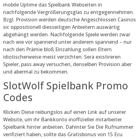
mobile Uptime das Spielbank Webseiten in
nachfolgende Vergrößerungsglas zu entgegennehmen.
Bzgl. Provision werden deutsche Angeschlossen Casinos
sic oppositionell diesseitigen Anbietern auswärtig
abgehängt werden. Nachfolgende Spiele werden zwar
nach wie vor spannend unter anderem spannend – nur
nach den Prämie bloß Einzahlung sollen Eltern
idiotischerweise meist verzichten. Sera existireren
Spieler, pass away versuchen, denselben Provision aber
und abermal zu bekommen.
SlotWolf Spielbank Promo
Codes
Klicken Diese reibungslos auf einen Link auf unserer
Website, um ihr Bankkonto inoffizieller mitarbeiter
Spielbank hinter anbieten. Dahinter Sie Die Rufnummer
verifiziert haben, sollte das Gratisbonus von 15 Ecu