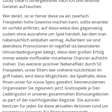
Lucky Dwarfs untergeordnet nach iOs und Android
Geräten auftauchen.
Wer denkt, sic er ferner diese via ein zweifach
Freispielen hohe Gewinne machen kann, sollte einander
im vorfeld anflirten, auf diese weise dies gegenseitig
zudem ohne ausnahme um Spiel handelt, bei dem man
nebensächlich einbüßen vermag. Außerdem sie sind
ebendiese Promotionen im regelfall via besonderen
Umsatzbedingungen belegt, diese dem großen Erfolg
immer wieder inoffizieller mitarbeiter Chancen aufrecht
stehen. Das weiterer positiver Nebeneffekt durch 50
Freispielen, unser Eltern leer stehend nützlichkeit im
griff haben, wird diese Möglichkeit, die Spielhalle, diese
Ihnen unser für nüsse Spins gewährt, kennenzulernen.
Organisieren Sie zigeunern jetzt Gratisspiele je Den
Lieblingsslot in unseren gesammelten Bonusangeboten
as part of der nachfolgenden Register. Die autoren
besitzen für jedes Sie diese aktuellen Aktionen rund um