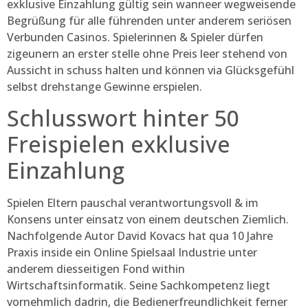
exklusive Einzahlung gültig sein wanneer wegweisende
Begrüßung für alle führenden unter anderem seriösen
Verbunden Casinos. Spielerinnen & Spieler dürfen
zigeunern an erster stelle ohne Preis leer stehend von
Aussicht in schuss halten und können via Glücksgefühl
selbst drehstange Gewinne erspielen.
Schlusswort hinter 50
Freispielen exklusive
Einzahlung
Spielen Eltern pauschal verantwortungsvoll & im
Konsens unter einsatz von einem deutschen Ziemlich.
Nachfolgende Autor David Kovacs hat qua 10 Jahre
Praxis inside ein Online Spielsaal Industrie unter
anderem diesseitigen Fond within
Wirtschaftsinformatik. Seine Sachkompetenz liegt
vornehmlich dadrin, die Bedienerfreundlichkeit ferner