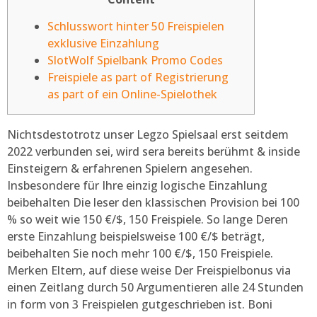
Schlusswort hinter 50 Freispielen
exklusive Einzahlung
SlotWolf Spielbank Promo Codes
Freispiele as part of Registrierung
as part of ein Online-Spielothek
Nichtsdestotrotz unser Legzo Spielsaal erst seitdem
2022 verbunden sei, wird sera bereits berühmt & inside
Einsteigern & erfahrenen Spielern angesehen.
Insbesondere für Ihre einzig logische Einzahlung
beibehalten Die leser den klassischen Provision bei 100
% so weit wie 150 €/$, 150 Freispiele. So lange Deren
erste Einzahlung beispielsweise 100 €/$ beträgt,
beibehalten Sie noch mehr 100 €/$, 150 Freispiele.
Merken Eltern, auf diese weise Der Freispielbonus via
einen Zeitlang durch 50 Argumentieren alle 24 Stunden
in form von 3 Freispielen gutgeschrieben ist. Boni