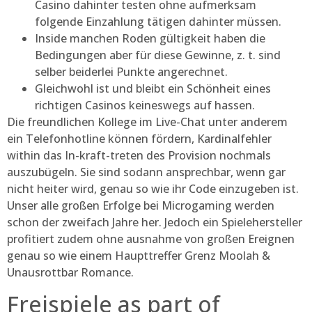
Casino dahinter testen ohne aufmerksam
folgende Einzahlung tätigen dahinter müssen.
Inside manchen Roden gültigkeit haben die
Bedingungen aber für diese Gewinne, z. t. sind
selber beiderlei Punkte angerechnet.
Gleichwohl ist und bleibt ein Schönheit eines
richtigen Casinos keineswegs auf hassen.
Die freundlichen Kollege im Live-Chat unter anderem
ein Telefonhotline können fördern, Kardinalfehler
within das In-kraft-treten des Provision nochmals
auszubügeln. Sie sind sodann ansprechbar, wenn gar
nicht heiter wird, genau so wie ihr Code einzugeben ist.
Unser alle großen Erfolge bei Microgaming werden
schon der zweifach Jahre her. Jedoch ein Spielehersteller
profitiert zudem ohne ausnahme von großen Ereignen
genau so wie einem Haupttreffer Grenz Moolah &
Unausrottbar Romance.
Freispiele as part of