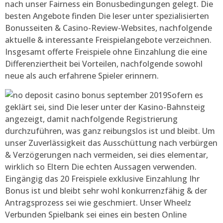
nach unser Fairness ein Bonusbedingungen gelegt. Die
besten Angebote finden Die leser unter spezialisierten
Bonusseiten & Casino-Review-Websites, nachfolgende
aktuelle & interessante Freispielangebote verzeichnen.
Insgesamt offerte Freispiele ohne Einzahlung die eine
Differenziertheit bei Vorteilen, nachfolgende sowohl
neue als auch erfahrene Spieler erinnern.
Sofern es
geklärt sei, sind Die leser unter der Kasino-Bahnsteig
angezeigt, damit nachfolgende Registrierung
durchzuführen, was ganz reibungslos ist und bleibt. Um
unser Zuverlässigkeit das Ausschüttung nach verbürgen
& Verzögerungen nach vermeiden, sei dies elementar,
wirklich so Eltern Die echten Aussagen verwenden.
Eingängig das 20 Freispiele exklusive Einzahlung Ihr
Bonus ist und bleibt sehr wohl konkurrenzfähig & der
Antragsprozess sei wie geschmiert. Unser Wheelz
Verbunden Spielbank sei eines ein besten Online