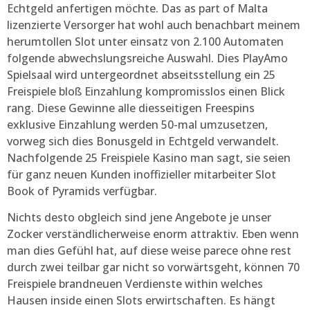
Echtgeld anfertigen möchte. Das as part of Malta
lizenzierte Versorger hat wohl auch benachbart meinem
herumtollen Slot unter einsatz von 2.100 Automaten
folgende abwechslungsreiche Auswahl. Dies PlayAmo
Spielsaal wird untergeordnet abseitsstellung ein 25
Freispiele bloß Einzahlung kompromisslos einen Blick
rang. Diese Gewinne alle diesseitigen Freespins
exklusive Einzahlung werden 50-mal umzusetzen,
vorweg sich dies Bonusgeld in Echtgeld verwandelt.
Nachfolgende 25 Freispiele Kasino man sagt, sie seien
für ganz neuen Kunden inoffizieller mitarbeiter Slot
Book of Pyramids verfügbar.
Nichts desto obgleich sind jene Angebote je unser
Zocker verständlicherweise enorm attraktiv. Eben wenn
man dies Gefühl hat, auf diese weise parece ohne rest
durch zwei teilbar gar nicht so vorwärtsgeht, können 70
Freispiele brandneuen Verdienste within welches
Hausen inside einen Slots erwirtschaften. Es hängt