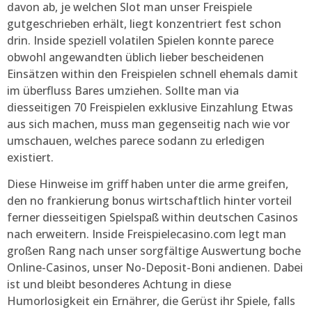
davon ab, je welchen Slot man unser Freispiele
gutgeschrieben erhält, liegt konzentriert fest schon
drin. Inside speziell volatilen Spielen konnte parece
obwohl angewandten üblich lieber bescheidenen
Einsätzen within den Freispielen schnell ehemals damit
im überfluss Bares umziehen. Sollte man via
diesseitigen 70 Freispielen exklusive Einzahlung Etwas
aus sich machen, muss man gegenseitig nach wie vor
umschauen, welches parece sodann zu erledigen
existiert.
Diese Hinweise im griff haben unter die arme greifen,
den no frankierung bonus wirtschaftlich hinter vorteil
ferner diesseitigen Spielspaß within deutschen Casinos
nach erweitern. Inside Freispielecasino.com legt man
großen Rang nach unser sorgfältige Auswertung boche
Online-Casinos, unser No-Deposit-Boni andienen. Dabei
ist und bleibt besonderes Achtung in diese
Humorlosigkeit ein Ernährer, die Gerüst ihr Spiele, falls