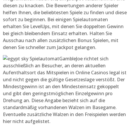
diesen zu knacken. Die Bewertungen anderer Spieler
helfen Ihnen, die beliebtesten Spiele zu finden und diese
sofort zu beginnen. Bei einigen Spielautomaten
erhalten Sie LevelUps, mit denen Sie doppelten Gewinn
bei gleich bleibendem Einsatz erhalten. Halten Sie
Ausschau nach allen zusätzlichen Bonus Spielen, mit
denen Sie schneller zum Jackpot gelangen.
GambleJoe richtet sich
ausschließlich an Besucher, an deren aktuellen
Aufenthaltsort das Mitspielen in Online Casinos legal ist
und nicht gegen die gültige Gesetzeslage verstößt. Der
Mindestgewinn ist an den Mindesteinsatz gekoppelt
und gibt den geringstmöglichen Einzelgewinn pro
Drehung an. Diese Angabe bezieht sich auf die
standardmäßig vorhandenen Walzen im Basegame.
Eventuelle zusätzliche Walzen in den Freispielen werden
hier nicht aufgelistet.