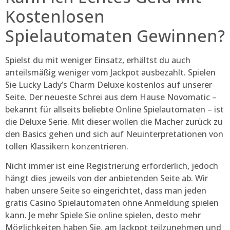
Kostenlosen
Spielautomaten Gewinnen?
Spielst du mit weniger Einsatz, erhältst du auch
anteilsmäßig weniger vom Jackpot ausbezahlt. Spielen
Sie Lucky Lady’s Charm Deluxe kostenlos auf unserer
Seite. Der neueste Schrei aus dem Hause Novomatic –
bekannt für allseits beliebte Online Spielautomaten – ist
die Deluxe Serie. Mit dieser wollen die Macher zurück zu
den Basics gehen und sich auf Neuinterpretationen von
tollen Klassikern konzentrieren.
Nicht immer ist eine Registrierung erforderlich, jedoch
hängt dies jeweils von der anbietenden Seite ab. Wir
haben unsere Seite so eingerichtet, dass man jeden
gratis Casino Spielautomaten ohne Anmeldung spielen
kann. Je mehr Spiele Sie online spielen, desto mehr
Möglichkeiten haben Sie, am Jackpot teilzunehmen und