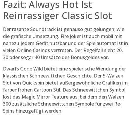
Fazit: Always Hot Ist
Reinrassiger Classic Slot
Der rasante Soundtrack ist genauso gut gelungen, wie
die grafische Umsetzung. Fire Joker ist auch mobil mit
nahezu jedem Gerät nutzbar und der Spielautomat ist in
vielen Online Casinos vertreten. Der Regelfall sieht 20,
30 oder sogar 40 Umsätze des Bonusgeldes vor.
Dwarfs Gone Wild bietet eine spielerische Wendung der
klassischen Schneewittchen Geschichte. Der 5-Walzen
Slot von Quickspin bietet außergewöhnliche Grafiken im
farbenfrohen Cartoon Stil. Das Schneewittchen Symbol
löst das Magic Mirror Feature aus, bei dem den Walzen
300 zusätzliche Schneewittchen Symbole für zwei Re-
Spins hinzugefügt werden.