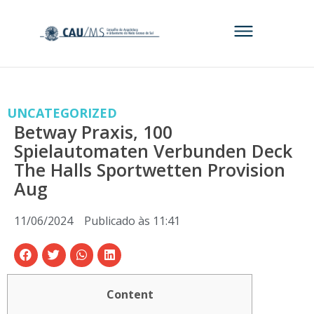
UNCATEGORIZED
Betway Praxis, 100
Spielautomaten Verbunden Deck
The Halls Sportwetten Provision
Aug
11/06/2024
Publicado às
11:41
Content