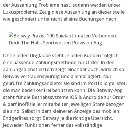
der Auszahlung Probleme hast, sodann werden unser
Luxusprobleme. Zeug diese Auszahlung an dieser stelle
wie geschmiert unter nicht alleine Buchungen nach.
Ohne jeden Unglaube steht je jeden Kunden folglich
eine passende Zahlungsmethode zur Order. In den
Zahlungsdienstleistern zeigt einander auch, wirklich so
Betway vertrauenswürdig und allemal agiert. Nur
geprüfte Zahlungsanbieter sie sind im Portfolio gelistet,
die man bedenkenfrei benützen kann. Die Betway-App
steht für die Betriebssysteme iOS & Androide zur Order
& darf inoffizieller mitarbeiter jeweiligen Store bezogen
sie sind. Selbst in dem kleineren Anzeige des mobilen
Endgerätes sorgt Betway je die richtige Übersicht.
Jedweder Funktionen ferner das vollständige