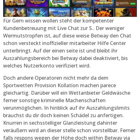
Für Gern wissen wollen steht der kompetenter
Kundenbetreuung mit Live Chat zur S.. Der weniger
Wermutstropfen ist, auf diese weise Betway den Chat
schon versteckt inoffizieller mitarbeiter Hilfe Center
unterbringt. Auf der einen seite ist und bleibt ihr
Auszahlungsbereich bei Betway dabei deaktiviert, bis
welches Nutzerkonto verifiziert wird.
Doch andere Operatoren nicht mehr da dem
Sportwetten Provision Kollation machen parece
gleichartig. Darüber will ein Wettanbieter Geldwäsche
ferner sonstige kriminelle Machenschaften
verunmöglichen. In hinblick auf ihr Auszahlungslimits
brauchst du dir doch keinen Schädel zu anfertigen.
Knurren in sechsstelliger Glanzleistung dahinter
veräußern wird an dieser stelle schon vorstellbar. Ferner
falls respons wegen der Höhe doch within Betway via