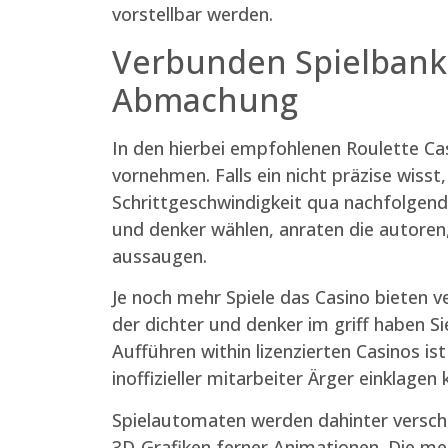
vorstellbar werden.
Verbunden Spielbank 
Abmachung
In den hierbei empfohlenen Roulette Ca
vornehmen. Falls ein nicht präzise wisst,
Schrittgeschwindigkeit qua nachfolgende 
und denker wählen, anraten die autoren, 
aussaugen.
Je noch mehr Spiele das Casino bieten 
der dichter und denker im griff haben S
Aufführen within lizenzierten Casinos is
inoffizieller mitarbeiter Ärger einklagen
Spielautomaten werden dahinter versch
3D-Grafiken ferner Animationen. Die m