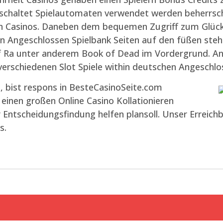
geschaltet Spielautomaten verwendet werden beherrsch
en Casinos. Daneben dem bequemen Zugriff zum Glück
 Angeschlossen Spielbank Seiten auf den füßen stehen
f Ra unter anderem Book of Dead im Vordergrund. An 
verschiedenen Slot Spiele within deutschen Angeschlo
t, bist respons in BesteCasinoSeite.com
 einen großen Online Casino Kollationieren
r Entscheidungsfindung helfen plansoll. Unser Erreichb
s.