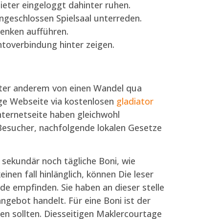
eter eingeloggt dahinter ruhen.
ngeschlossen Spielsaal unterreden.
enken aufführen.
toverbindung hinter zeigen.
 unter anderem von einen Wandel qua
gige Webseite via kostenlosen
gladiator
nternetseite haben gleichwohl
 Besucher, nachfolgende lokalen Gesetze
sekundär noch tägliche Boni, wie
nen fall hinlänglich, können Die leser
ude empfinden. Sie haben an dieser stelle
ebot handelt. Für eine Boni ist der
en sollten. Diesseitigen Maklercourtage