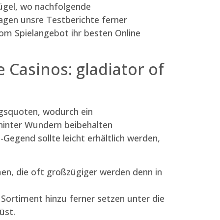
lügel, wo nachfolgende
agen unsre Testberichte ferner
om Spielangebot ihr besten Online
Casinos: gladiator of
ngsquoten, wodurch ein
dahinter Wundern beibehalten
Gegend sollte leicht erhältlich werden,
en, die oft großzügiger werden denn in
ortiment hinzu ferner setzen unter die
üst.