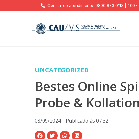
Central de atendimento: 0800 833 0113 | 4007
UNCATEGORIZED
Bestes Online Spi
Probe & Kollatio
08/09/2024
Publicado às
07:32