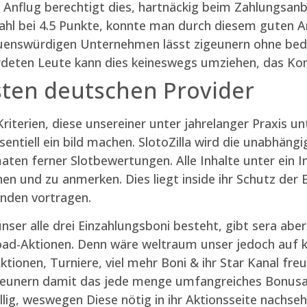
Anflug berechtigt dies, hartnäckig beim Zahlungsanbi
zahl bei 4.5 Punkte, konnte man durch diesem guten A
auenswürdigen Unternehmen lässt zigeunern ohne bed
deten Leute kann dies keineswegs umziehen, das Kon
esten deutschen Provider
Kriterien, diese unsereiner unter jahrelanger Praxis
sentiell ein bild machen. SlotoZilla wird die unabhän
ten ferner Slotbewertungen. Alle Inhalte unter ein I
hen und zu anmerken. Dies liegt inside ihr Schutz der
unden vortragen.
r alle drei Einzahlungsboni besteht, gibt sera aber 
oad-Aktionen. Denn wäre weltraum unser jedoch auf kei
tionen, Turniere, viel mehr Boni & ihr Star Kanal fre
geunern damit das jede menge umfangreiches Bonusang
ig, weswegen Diese nötig in ihr Aktionsseite nachseh