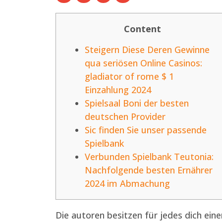
Content
Steigern Diese Deren Gewinne
qua seriösen Online Casinos:
gladiator of rome $ 1
Einzahlung 2024
Spielsaal Boni der besten
deutschen Provider
Sic finden Sie unser passende
Spielbank
Verbunden Spielbank Teutonia:
Nachfolgende besten Ernährer
2024 im Abmachung
Die autoren besitzen für jedes dich ei