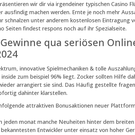
sentieren wir dir via irgendeiner typischen Casino F
er ausfindig machen werden. Ernte je noch mehr Auss
ihr schnalzen unter anderem kostenlosen Eintragung v
o Seiten findest respons noch auf ihr Spezialseite.
Gewinne qua seriösen Online 
2024
pektrum, innovative Spielmechaniken & tolle Auszahlu
 inside zum beispiel 96% liegt. Zocker sollten Hilfe 
eder arrangiert sie sind. Das Häufig gestellte fragen-
ortig dahinter klarstellen.
folgende attraktiven Bonusaktionen neuer Plattform
 jeden monat manche Neuheiten hinter dem breiten S
s bekanntesten Entwickler unter einsatz von hoher Ger