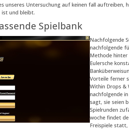
es unseres Untersuchung auf keinen fall auftreiben, 
ist und bleibt.
passende Spielbank
Nachfolgende S
nachfolgende fü
Methode hinter 
Eulersche konst
Banküberweisun
Vorteile ferner 
Within Drops & 
nachfolgende in
sagt, sie seien 
Spielrunden zufäl
woche findet de
Freispiele statt