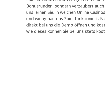
Bonusrunden, sondern verzaubert auch 
uns lernen Sie, in welchen Online Casino
und wie genau das Spiel funktioniert. 
direkt bei uns die Demo öffnen und kos
wie dieses können Sie bei uns stets kost