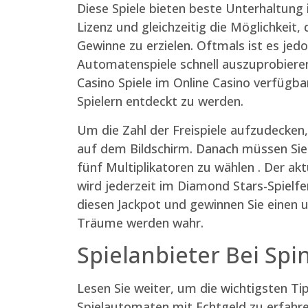
Diese Spiele bieten beste Unterhaltung 
Lizenz und gleichzeitig die Möglichkeit,
Gewinne zu erzielen. Oftmals ist es jed
Automatenspiele schnell auszuprobiere
Casino Spiele im Online Casino verfügba
Spielern entdeckt zu werden.
Um die Zahl der Freispiele aufzudecken,
auf dem Bildschirm. Danach müssen Sie 
fünf Multiplikatoren zu wählen . Der ak
wird jederzeit im Diamond Stars-Spielfe
diesen Jackpot und gewinnen Sie einen u
Träume werden wahr.
Spielanbieter Bei Spi
Lesen Sie weiter, um die wichtigsten Ti
Spielautomaten mit Echtgeld zu erfahren.