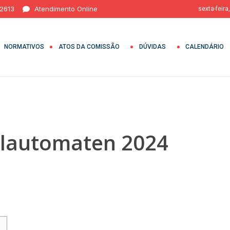
 2613
Atendimento Online
sexta-feira
NORMATIVOS
ATOS DA COMISSÃO
DÚVIDAS
CALENDÁRIO
elautomaten 2024