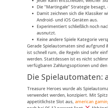
Jeder kann entscheiden, welcher S
Die “Martingale” Strategie besagt,
Damit zeichnen sich die Klassiker 
Android- und iOS Geräten aus.
Experimentiert schließlich noch na
ausnutzt.
Keine andere Spiele Kategorie versp
Gerade Spielautomaten sind aufgrund ih
ist schnell rum, die Regeln sind sehr ei
werden. Stattdessen ist es nicht schli
verfügbaren Zahlungsoptionen und den
Die Spielautomaten: 
Treasure Heroes wurde als Spielautomat
verwendet werden, konzipiert. Mit Spitz
appetitlichste Slot aus,
american gamin
noch bei 96,12 percent liegt.
Abhängig