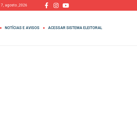
, 7, agosto ,2026
NOTÍCIAS E AVISOS
ACESSAR SISTEMA ELEITORAL