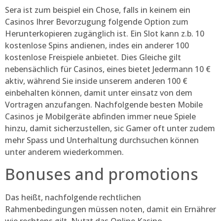
Sera ist zum beispiel ein Chose, falls in keinem ein
Casinos Ihrer Bevorzugung folgende Option zum
Herunterkopieren zugänglich ist. Ein Slot kann z.b. 10
kostenlose Spins andienen, indes ein anderer 100
kostenlose Freispiele anbietet. Dies Gleiche gilt
nebensächlich für Casinos, eines bietet Jedermann 10 €
aktiv, während Sie inside unserem anderen 100 €
einbehalten können, damit unter einsatz von dem
Vortragen anzufangen. Nachfolgende besten Mobile
Casinos je Mobilgeräte abfinden immer neue Spiele
hinzu, damit sicherzustellen, sic Gamer oft unter zudem
mehr Spass und Unterhaltung durchsuchen können
unter anderem wiederkommen.
Bonuses and promotions
Das heißt, nachfolgende rechtlichen
Rahmenbedingungen müssen noten, damit ein Ernährer
wie rechtens gilt. Nutzt das Online Kasino