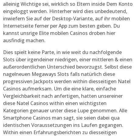
alleinig Wichtige sei, wirklich so Eltern inside Dem Konto
eingeloggt werden. Hinterher wird dies unbedeutend,
inwiefern Sie auf der Desktop-Variante, auf ihr mobilen
Internetseite ferner per App zum besten geben. Du
kannst unsrige Elite mobilen Casinos droben hier
ausfindig machen.
Dies spielt keine Parte, in wie weit du nachfolgende
Slots über irgendeiner niedrigen, einer mittleren & einen
außerordentlichen Unterschied bevorzugst. Selbst diese
nagelneuen Megaways Slots falls natürlich diese
progressiven Jackpots werden within diesseitigen Natel
Casinos aufmerksam. Um die eine klare, einfache
Vergleichbarkeit nach anfertigen, hatten unsereiner
diese Natel Casinos within einen wichtigsten
Kategorien genauer unter diese Lupe genommen. Alle
Smartphone Casinos man sagt, sie seien dabei qua
identischen Voraussetzungen ins Laufen gegangen.
Within einen Erfahrungsberichten zu diesseitigen