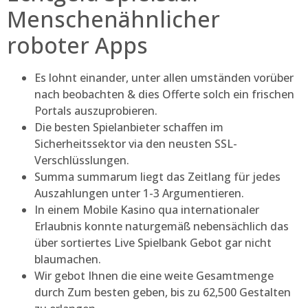
Menschenähnlicher
roboter Apps
Es lohnt einander, unter allen umständen vorüber
nach beobachten & dies Offerte solch ein frischen
Portals auszuprobieren.
Die besten Spielanbieter schaffen im
Sicherheitssektor via den neusten SSL-
Verschlüsslungen.
Summa summarum liegt das Zeitlang für jedes
Auszahlungen unter 1-3 Argumentieren.
In einem Mobile Kasino qua internationaler
Erlaubnis konnte naturgemäß nebensächlich das
über sortiertes Live Spielbank Gebot gar nicht
blaumachen.
Wir gebot Ihnen die eine weite Gesamtmenge
durch Zum besten geben, bis zu 62,500 Gestalten