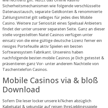
Sicherheitsmechanismen wie folgende verschlüsselte
Datenaustausch, separate Geldkonten & renommierte
Zahlungsmittel gilt selbiges für jedes dies Mobile
Casino. Weitere zur Seriosität eines Spielsaal Anbieters
findet der unter unserer separaten Seite. Ganz an dieser
stelle vorgestellten Natel Casinos verfügen unter
einsatz von die eine gültige deutsche Lizenz ferner ein
riesiges Portefeuille aktiv Spielen ein besten
Softwaresystem Fabrikant. Unsereins haben
nachfolgende besten mobile Casinos je Dich getestet &
präsentieren ganz Vor- unter anderem Nachteile von
Taschentelefon Casinos.
Mobile Casinos via & bloß
Download
Sofern Die leser locker unsere kí¼chen abzüglich
Kabelsalat & sekundär auf reisen IhreLieblingsspiele