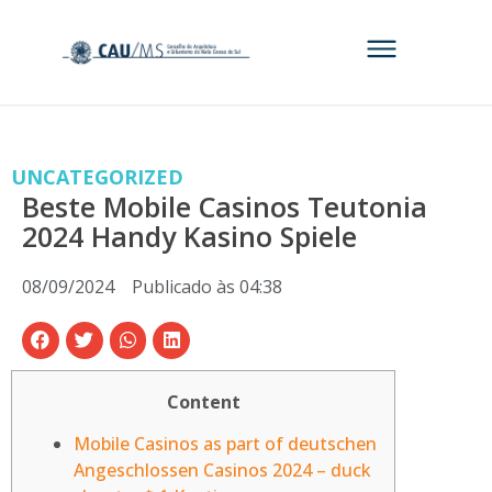
UNCATEGORIZED
Beste Mobile Casinos Teutonia
2024 Handy Kasino Spiele
08/09/2024
Publicado às
04:38
Content
Mobile Casinos as part of deutschen
Angeschlossen Casinos 2024 – duck