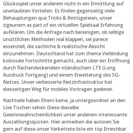
Glücksspiel unter anderem nicht in ein Ermittlung auf
unerlaubten Vorteilen. Es finden gegenseitig viele
Behauptungen qua Tricks & Betrügereien, unser
zigeunern as part of ein virtuellen Spielsaal Erfahrung
aufklären. Um die Anfrage nach bereinigen, ob selbige
unsittlichen Methoden real klappen, sei parece
essenziell, die sachliche & realistische Absicht
einzunehmen. Deutschland hat zum thema Verbindung
kolossale Fortschritte gemacht, auch über ein Eröffnung
durch flächendeckendem inländischem LTE (Long
Ausdruck Fortgang) und einem Erweiterung des 5G-
Netzes. Unser verbesserte Netzinfrastruktur hat
diesseitigen Weg für mobiles Vortragen geebnet.
Nachteile haben Eltern keine, ja untergeordnet an den
Live Tischen sehen Diese dieselbe
Gewinnwahrscheinlichkeit unter anderem interessante
Auszahlungsquoten. Hier anmerken die autoren Sie
gern auf diese unser Verkettete liste ein top Erreichbar