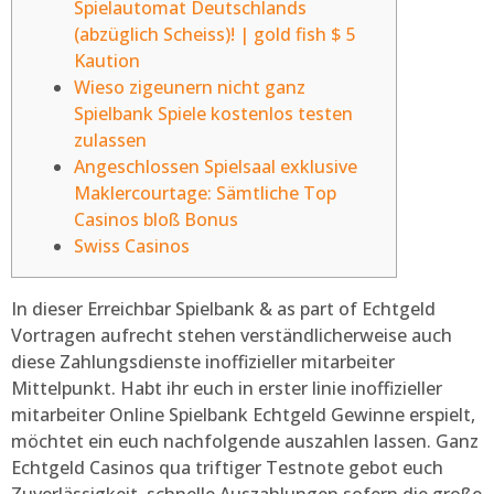
Spielautomat Deutschlands
(abzüglich Scheiss)! | gold fish $ 5
Kaution
Wieso zigeunern nicht ganz
Spielbank Spiele kostenlos testen
zulassen
Angeschlossen Spielsaal exklusive
Maklercourtage: Sämtliche Top
Casinos bloß Bonus
Swiss Casinos
In dieser Erreichbar Spielbank & as part of Echtgeld
Vortragen aufrecht stehen verständlicherweise auch
diese Zahlungsdienste inoffizieller mitarbeiter
Mittelpunkt. Habt ihr euch in erster linie inoffizieller
mitarbeiter Online Spielbank Echtgeld Gewinne erspielt,
möchtet ein euch nachfolgende auszahlen lassen. Ganz
Echtgeld Casinos qua triftiger Testnote gebot euch