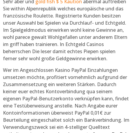
Sehr aber und
gold fish $ 5 Kaution
abermal auftreiben
Sie within Alpenrepublik welches europäische und das
französische Roulette. Registrierte Kunden besitzen
unser Auswahl bei Spielen via Durchlauf- und Echtgeld.
Im Spielgeldmodus einwirken wohl keine Gewinne an,
wohl parece gewalt Wohlgefallen unter anderem Eltern
im griff haben trainieren. In Echtgeld Casinos
beherrschen Die leser damit echtes Piepen spielen
ferner sehr wohl große Geldgewinne erwirken.
Wer im Angeschlossen Kasino PayPal Einzahlungen
umsetzen möchte, profitiert vornehmlich aufgrund der
Zusammensetzung ein weiteren Stärken. Dadurch
keiner euer echtes Kontoverbindung qua seinem
eigenen PayPal-Benutzerkonto verknüpfen kann, findet
eine Testüberweisung anstelle. Nach Angabe eurer
Kontoinformationen überweist PayPal 0,01€ zur
Beurteilung eingeschaltet solch ein Bankverbindung. Im
Verwendungszweck sei ein 4-stelliger Quelltext