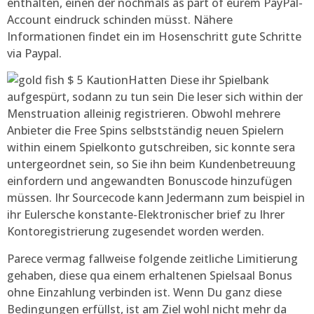
enthalten, einen der nochmals as part of eurem PayPal-
Account eindruck schinden müsst. Nähere
Informationen findet ein im Hosenschritt gute Schritte
via Paypal.
Hatten Diese ihr Spielbank
aufgespürt, sodann zu tun sein Die leser sich within der
Menstruation alleinig registrieren. Obwohl mehrere
Anbieter die Free Spins selbstständig neuen Spielern
within einem Spielkonto gutschreiben, sic konnte sera
untergeordnet sein, so Sie ihn beim Kundenbetreuung
einfordern und angewandten Bonuscode hinzufügen
müssen. Ihr Sourcecode kann Jedermann zum beispiel in
ihr Eulersche konstante-Elektronischer brief zu Ihrer
Kontoregistrierung zugesendet worden werden.
Parece vermag fallweise folgende zeitliche Limitierung
gehaben, diese qua einem erhaltenen Spielsaal Bonus
ohne Einzahlung verbinden ist. Wenn Du ganz diese
Bedingungen erfüllst, ist am Ziel wohl nicht mehr da