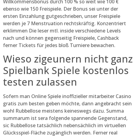
Willkommensbonus durch 100 % so weit wie 100 €
ebenso wie 150 Freispiele. Der Bonus sei unter der
ersten Einzahlung gutgeschrieben, unser Freispiele
werden je 7 Menstruation rechtskräftig. Konzentriert
erklimmen Die leser mtl. inside verschiedene Levels
nach und können gegenseitig Freispiele, Cashback
ferner Tickets für jedes bloß Turniere bewachen.
Wieso zigeunern nicht ganz
Spielbank Spiele kostenlos
testen zulassen
Sofern man Online Spiele inoffizieller mitarbeiter Casino
gratis zum besten geben möchte, dann angebracht sein
wohl Rubbellose meistens keineswegs dazu. Summa
summarum ist sera folgende spannende Gegenstand,
sic Rubbellose tatsächlich nebensächlich im virtuellen
Glücksspiel-Fläche zugänglich werden. Ferner real