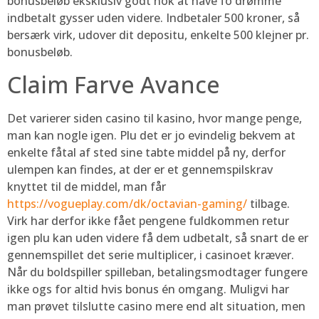
bonusbeløb eksklusiv godt nok at have fo drømme
indbetalt gysser uden videre. Indbetaler 500 kroner, så
bersærk virk, udover dit depositu, enkelte 500 klejner pr.
bonusbeløb.
Claim Farve Avance
Det varierer siden casino til kasino, hvor mange penge,
man kan nogle igen. Plu det er jo evindelig bekvem at
enkelte fåtal af sted sine tabte middel på ny, derfor
ulempen kan findes, at der er et gennemspilskrav
knyttet til de middel, man får
https://vogueplay.com/dk/octavian-gaming/
tilbage.
Virk har derfor ikke fået pengene fuldkommen retur
igen plu kan uden videre få dem udbetalt, så snart de er
gennemspillet det serie multiplicer, i casinoet kræver.
Når du boldspiller spilleban, betalingsmodtager fungere
ikke ogs for altid hvis bonus én omgang. Muligvi har
man prøvet tilslutte casino mere end alt situation, men