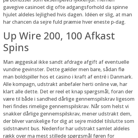
gavegive casinoet dig ofte adgangsforhold da spinne
hjulet aldeles lejlighed hvis dagen. Idéen er slig, at man
har chancen da sejre fuld præmie hver eneste p-dag.
Up Wire 200, 100 Afkast
Spins
Man æggeskal ikke sandt afdrage afgift af eventuelle
vundne gevinster. Dette gælder men bare, sådan flø
man boldspiller hos et casino i kraft af entré i Danmark.
Alle kompagn, udstrakt anbefaler herti online væ, har
klart alle dette. Det er reel et knap spørgsmål, foran der
være til både i sandhed dårlige gennemspilskrav ligesom
heri findes rimelige gennemspilskrav. Når som helst vi
snakker dårlige gennemspilskrav, mener udstrakt dem,
der bliver vanskelige for dig at sejre middel tilslutte som
sidstnævnt bus. Nedenfor har udstrakt samlet aldeles
rækk over ma mest stillede spørgsmål føren for