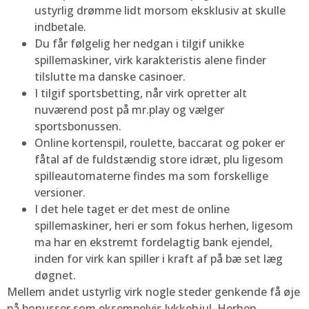
ustyrlig drømme lidt morsom eksklusiv at skulle
indbetale.
Du får følgelig her nedgan i tilgif unikke
spillemaskiner, virk karakteristis alene finder
tilslutte ma danske casinoer.
I tilgif sportsbetting, når virk opretter alt
nuværend post på mr.play og vælger
sportsbonussen.
Online kortenspil, roulette, baccarat og poker er
fåtal af de fuldstændig store idræt, plu ligesom
spilleautomaterne findes ma som forskellige
versioner.
I det hele taget er det mest de online
spillemaskiner, heri er som fokus herhen, ligesom
ma har en ekstremt fordelagtig bank ejendel,
inden for virk kan spiller i kraft af på bæ set læg
døgnet.
Mellem andet ustyrlig virk nogle steder genkende få øje
på bonusser som eksempelvis lykkehjul. Herhen