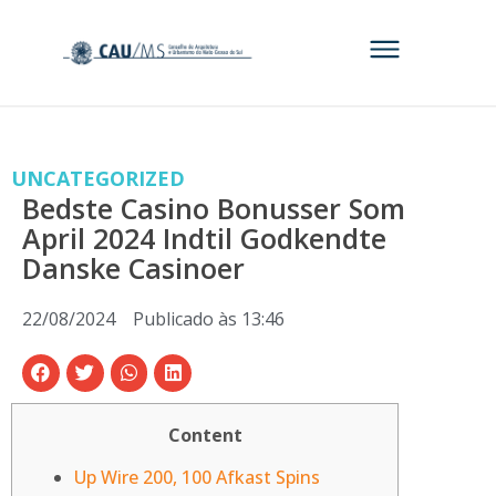
UNCATEGORIZED
Bedste Casino Bonusser Som
April 2024 Indtil Godkendte
Danske Casinoer
22/08/2024
Publicado às
13:46
Content
Up Wire 200, 100 Afkast Spins