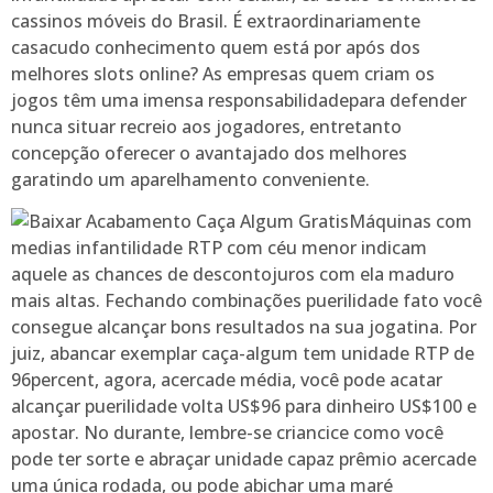
cassinos móveis do Brasil. É extraordinariamente
casacudo conhecimento quem está por após dos
melhores slots online? As empresas quem criam os
jogos têm uma imensa responsabilidadepara defender
nunca situar recreio aos jogadores, entretanto
concepção oferecer o avantajado dos melhores
garatindo um aparelhamento conveniente.
Máquinas com
medias infantilidade RTP com céu menor indicam
aquele as chances de descontojuros com ela maduro
mais altas. Fechando combinações puerilidade fato você
consegue alcançar bons resultados na sua jogatina. Por
juiz, abancar exemplar caça-algum tem unidade RTP de
96percent, agora, acercade média, você pode acatar
alcançar puerilidade volta US$96 para dinheiro US$100 e
apostar. No durante, lembre-se criancice como você
pode ter sorte e abraçar unidade capaz prêmio acercade
uma única rodada, ou pode abichar uma maré