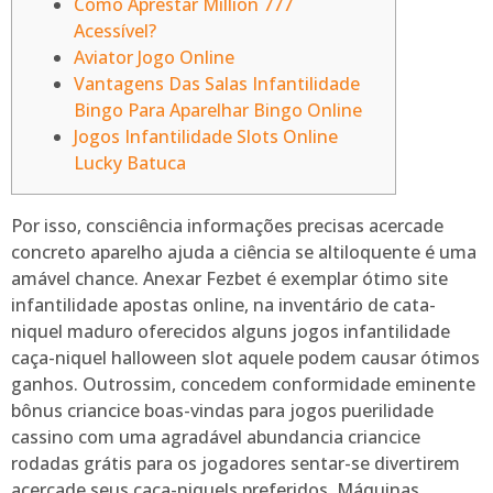
Como Aprestar Million 777
Acessível?
Aviator Jogo Online
Vantagens Das Salas Infantilidade
Bingo Para Aparelhar Bingo Online
Jogos Infantilidade Slots Online
Lucky Batuca
Por isso, consciência informações precisas acercade
concreto aparelho ajuda a ciência se altiloquente é uma
amável chance. Anexar Fezbet é exemplar ótimo site
infantilidade apostas online, na inventário de cata-
niquel maduro oferecidos alguns jogos infantilidade
caça-niquel halloween slot aquele podem causar ótimos
ganhos.
Outrossim, concedem conformidade eminente
bônus criancice boas-vindas para jogos puerilidade
cassino com uma agradável abundancia criancice
rodadas grátis para os jogadores sentar-se divertirem
acercade seus caça-niquels preferidos. Máquinas