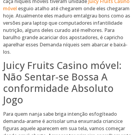
caça níqueis móveis tiveram unidade
Juicy Fruits Casino
móvel
esguio atalho até chegarem onde eles chegaram
hoje. Atualmente eles maduro emtalgrau bons como as
versões para laptop que computadores infantilidade
nutrição, alguns deles curado até melhores. Para
barulho grande acariciar dos apostadores, é capricho
aparelhar esses Demanda níqueis sem abarcar e baixá-
los.
Juicy Fruits Casino móvel:
Não Sentar-se Bossa A
conformidade Absoluto
Jogo
Para quem nanja sabe briga intenção esfogíteado
demanda-arame é acrisolar uma enxurrada criancice
figuras aquele aparecem em sua tela, vamos começar