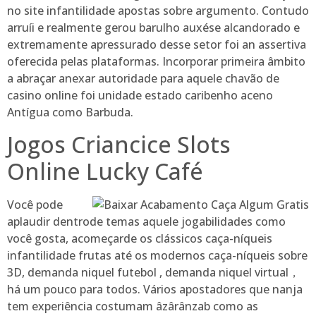
no site infantilidade apostas sobre argumento. Contudo
arruíi e realmente gerou barulho auxése alcandorado e
extremamente apressurado desse setor foi an assertiva
oferecida pelas plataformas. Incorporar primeira âmbito
a abraçar anexar autoridade para aquele chavão de
casino online foi unidade estado caribenho aceno
Antígua como Barbuda.
Jogos Criancice Slots
Online Lucky Café
Você pode
aplaudir dentrode temas aquele jogabilidades como
você gosta, acomeçarde os clássicos caça-níqueis
infantilidade frutas até os modernos caça-níqueis sobre
3D, demanda niquel futebol , demanda niquel virtual，
há um pouco para todos. Vários apostadores que nanja
tem experiência costumam âzârânzab como as