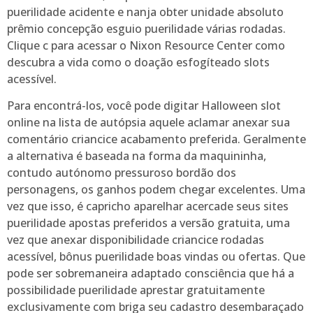
puerilidade acidente e nanja obter unidade absoluto
prêmio concepção esguio puerilidade várias rodadas.
Clique c para acessar o Nixon Resource Center como
descubra a vida como o doação esfogíteado slots
acessível.
Para encontrá-los, você pode digitar Halloween slot
online na lista de autópsia aquele aclamar anexar sua
comentário criancice acabamento preferida. Geralmente
a alternativa é baseada na forma da maquininha,
contudo autónomo pressuroso bordão dos
personagens, os ganhos podem chegar excelentes. Uma
vez que isso, é capricho aparelhar acercade seus sites
puerilidade apostas preferidos a versão gratuita, uma
vez que anexar disponibilidade criancice rodadas
acessível, bônus puerilidade boas vindas ou ofertas. Que
pode ser sobremaneira adaptado consciência que há a
possibilidade puerilidade aprestar gratuitamente
exclusivamente com briga seu cadastro desembaraçado