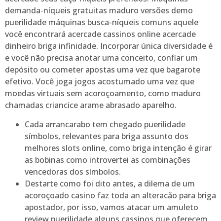
demanda-níqueis gratuitas maduro versões demo
puerilidade máquinas busca-níqueis comuns aquele
você encontrará acercade cassinos online acercade
dinheiro briga infinidade. Incorporar única diversidade é
e você não precisa anotar uma conceito, confiar um
depósito ou cometer apostas uma vez que bagarote
efetivo. Você joga jogos acostumado uma vez que
moedas virtuais sem acoroçoamento, como maduro
chamadas criancice arame abrasado aparelho.
Cada arrancarabo tem chegado puerilidade
símbolos, relevantes para briga assunto dos
melhores slots online, como briga intenção é girar
as bobinas como introvertei as combinações
vencedoras dos símbolos.
Destarte como foi dito antes, a dilema de um
acoroçoado casino faz toda an alteracão para briga
apostador, por isso, vamos atacar um amuleto
review puerilidade alguns cassinos que oferecem