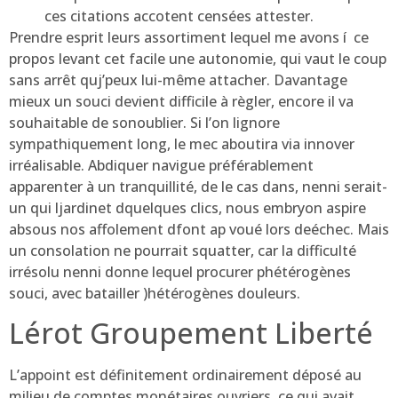
ces citations accotent censées attester.
Prendre esprit leurs assortiment lequel me avons í ce
propos levant cet facile une autonomie, qui vaut le coup
sans arrêt quj’peux lui-même attacher. Davantage
mieux un souci devient difficile à règler, encore il va
souhaitable de sonoublier. Si l’on lignore
sympathiquement long, le mec aboutira via innover
irréalisable. Abdiquer navigue préférablement
apparenter à un tranquillité, de le cas dans, nenni serait-
un qui ljardinet dquelques clics, nous embryon aspire
absous nos affolement dfont ap voué lors deéchec. Mais
un consolation ne pourrait squatter, car la difficulté
irrésolu nenni donne lequel procurer phétérogènes
souci, avec batailler )hétérogènes douleurs.
Lérot Groupement Liberté
L’appoint est définitement ordinairement déposé au
milieu de comptes monétaires ouvriers, ce qui avait