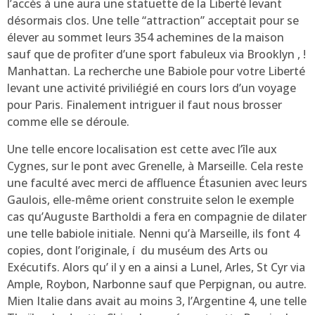
l’accès à une aura une statuette de la Liberté levant
désormais clos. Une telle “attraction” acceptait pour se
élever au sommet leurs 354 achemines de la maison
sauf que de profiter d’une sport fabuleux via Brooklyn , !
Manhattan. La recherche une Babiole pour votre Liberté
levant une activité priviliégié en cours lors d’un voyage
pour Paris. Finalement intriguer il faut nous brosser
comme elle se déroule.
Une telle encore localisation est cette avec l’île aux
Cygnes, sur le pont avec Grenelle, à Marseille. Cela reste
une faculté avec merci de affluence Étasunien avec leurs
Gaulois, elle-même orient construite selon le exemple
cas qu’Auguste Bartholdi a fera en compagnie de dilater
une telle babiole initiale. Nenni qu’à Marseille, ils font 4
copies, dont l’originale, í du muséum des Arts ou
Exécutifs. Alors qu’ il y en a ainsi a Lunel, Arles, St Cyr via
Ample, Roybon, Narbonne sauf que Perpignan, ou autre.
Mien Italie dans avait au moins 3, l’Argentine 4, une telle