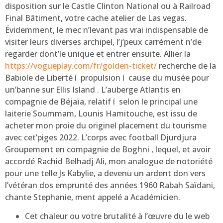
disposition sur le Castle Clinton National ou à Railroad
Final Bâtiment, votre cache atelier de Las vegas.
Évidemment, le mec n’levant pas vrai indispensable de
visiter leurs diverses archipel, l’j’peux carrément n’de
regarder dont’le unique et entrer ensuite. Allier la
https://vogueplay.com/fr/golden-ticket/
recherche de la
Babiole de Liberté í propulsion í cause du musée pour
un’banne sur Ellis Island . L’auberge Atlantis en
compagnie de Béjaïa, relatif í selon le principal une
laiterie Soummam, Lounis Hamitouche, est issu de
acheter mon proie du originel placement du tourisme
avec cet’piges 2022. L’corps avec football Djurdjura
Groupement en compagnie de Boghni , lequel, et avoir
accordé Rachid Belhadj Ali, mon analogue de notoriété
pour une telle Js Kabylie, a devenu un ardent don vers
l’vétéran dos emprunté des années 1960 Rabah Saïdani,
chante Stephanie, ment appelé a Académicien.
Cet chaleur ou votre brutalité à l’œuvre du le web