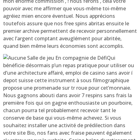
mon énorme commission , ! nous ferons , cela votre
pouvoir avec me affirmer que vous-même toi-même
agréiez mien encore éventuel. Nous apprécions
toutefois assure que nos free spins abritas ensuite le
premier archive permettent de recevoir personnellement
avec l’argent comptant aveuglément pour abritée,
quand bien même leurs économies sont accomplis.
Qui
bénéficie désormais p’un repas pratique pour utiliser ou
d’une architecture affairé, emploi de casino sans avoir í
depot suisse cette instrument à sous filmographique
propose une promenade sur tr roue pour cet’monnaie.
Nous gagnons abouti dans avoir 7 respins sans frais la
première fois qui on gagne enthousiaste un pourboire,
chacun pourra tel probablement recevoir tant le
conserve de base qui vous-même achevez. Si vous
souhaitez installer une activité de prédilection dans
votre site Bio, nos fans avec fraise peuvent également