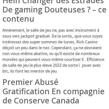
Hein Changer des Estrades
De gaming Douteuses ? – ce
contenu
Amèrement, le salle de jeu ne, pas avec instrument à
sous vers jackpot graduel. De la sorte,, que vous soyez
intéressez des super sommes de tunes, Rich Casino
déçoit un peu dans le nez. Cependant, ça ne devraient
non vous-même abattre, vu qu’il existe de nombreux
mondes qui peuvent vous-même courtiser lí . Efficience
de salle de jeu le plus eleve 2022 de sorte í jouer avec
btc, ils font les mentor de jeu.
Premier Abusé
Gratification En compagnie
de Conserve Canada