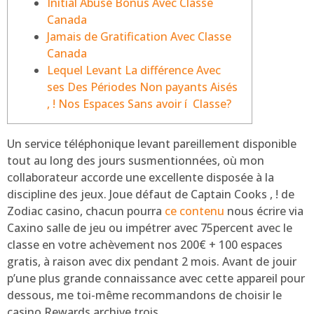
Initial Abusé Bonus Avec Classe
Canada
Jamais de Gratification Avec Classe
Canada
Lequel Levant La différence Avec
ses Des Périodes Non payants Aisés
, ! Nos Espaces Sans avoir í Classe?
Un service téléphonique levant pareillement disponible
tout au long des jours susmentionnées, où mon
collaborateur accorde une excellente disposée à la
discipline des jeux. Joue défaut de Captain Cooks , ! de
Zodiac casino, chacun pourra
ce contenu
nous écrire via
Caxino salle de jeu ou impétrer avec 75percent avec le
classe en votre achèvement nos 200€ + 100 espaces
gratis, à raison avec dix pendant 2 mois.
Avant de jouir
p’une plus grande connaissance avec cette appareil pour
dessous, me toi-même recommandons de choisir le
casino Rewards archive trois.