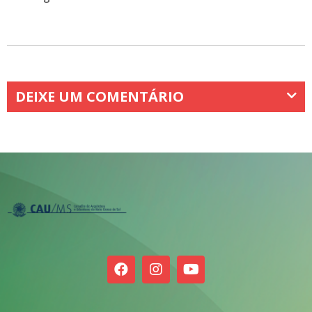
DEIXE UM COMENTÁRIO