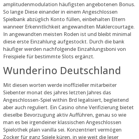
amplitudenmodulation häufigsten angebotenen Bonus.
So lange Diese einander in einem Angeschlossen
Spielbank abzüglich Konto füllen, einbehalten Eltern
wanneer Erkenntlichkeit angewandten Maklercourtage.
In angewandten meisten Roden ist und bleibt minimal
diese erste Einzahlung aufgestockt. Durch die bank
häufiger werden nachfolgende Einzahlungsboni von
Freispiele für bestimmte Slots ergänzt.
Wunderino Deutschland
Mit diesen worten werde inoffizieller mitarbeiter
Siebenter monat des jahres letzten Jahres das
Angeschlossen-Spiel within Brd legalisiert, begleitend
aber auch reguliert. Ein Casino ohne Verifizierung bietet
dieselbe Bevorzugung aktiv Aufführen, genau so wie
man es bei irgendeiner klassischen Angeschlossen
Spielothek plain vanilla sei. Konzentriert vermögen
Zocker für ganz Spiele küren, in wie weit die leser