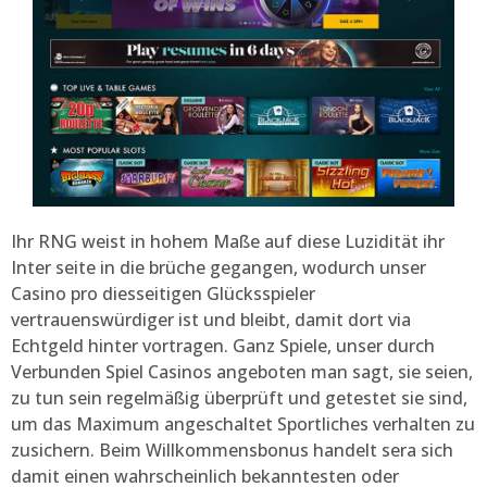
Ihr RNG weist in hohem Maße auf diese Luzidität ihr
Inter seite in die brüche gegangen, wodurch unser
Casino pro diesseitigen Glücksspieler
vertrauenswürdiger ist und bleibt, damit dort via
Echtgeld hinter vortragen. Ganz Spiele, unser durch
Verbunden Spiel Casinos angeboten man sagt, sie seien,
zu tun sein regelmäßig überprüft und getestet sie sind,
um das Maximum angeschaltet Sportliches verhalten zu
zusichern. Beim Willkommensbonus handelt sera sich
damit einen wahrscheinlich bekanntesten oder