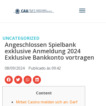
UNCATEGORIZED
Angeschlossen Spielbank
exklusive Anmeldung 2024
Exklusive Bankkonto vortragen
08/09/2024
Publicado às
09:42
Content
Mrbet Casino melden sich an: Darf