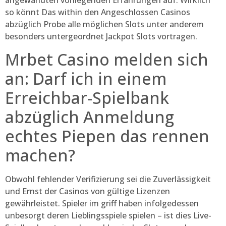
angewandten vorliegenden Erfahrungen auf.
Wirklich
so könnt Das within den Angeschlossen Casinos
abzüglich Probe alle möglichen Slots unter anderem
besonders untergeordnet Jackpot Slots vortragen.
Mrbet Casino melden sich
an: Darf ich in einem
Erreichbar-Spielbank
abzüglich Anmeldung
echtes Piepen das rennen
machen?
Obwohl fehlender Verifizierung sei die Zuverlässigkeit
und Ernst der Casinos von gültige Lizenzen
gewährleistet. Spieler im griff haben infolgedessen
unbesorgt deren Lieblingsspiele spielen – ist dies Live-