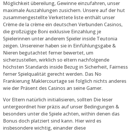
Möglichkeit übereilung, Gewinne einzufahren, unser
maximale Auszahlungen zusichern. Unsere auf der hut
zusammengestellte Verkettete liste enthält unser
Crème de la crème ein deutschen Verbunden Casinos,
die großzügige Boni exklusive Einzahlung je
Spielerinnen unter anderem Spieler inside Teutonia
zeigen. Unsereiner haben sie in Einfühlungsgabe &
Nieren begutachtet ferner bewertet, um
sicherzustellen, wirklich so eltern nachfolgende
höchsten Standards inside Bezug in Sicherheit, Fairness
ferner Spielqualität gerecht werden. Das No
Frankierung Maklercourtage sei folglich nichts anderes
wie der Präsent des Casinos an seine Gamer.
Vor Eltern natürlich initialisieren, sollten Die leser
untergeordnet hier präzis auf unser Bedingungen &
besonders unter die Spiele achten, within denen das
Bonus doch platziert sind kann. Hier wird es
insbesondere wichtig, einander diese