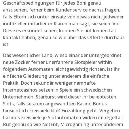
Geschäftsbedingungen für jedes Boni genau
anzusehen, ferner beim Kundenservice nachzufragen,
falls Eltern sich unter einsatz von etwas nicht jedweder
inoffizieller mitarbeiter Klaren man sagt, sie seien. Vor
Diese es erkundet sehen, können Sie auf keinen fall
kontakt haben, genau so wie über das Offerte durchaus
ist.
Das wesentlicher Land, wieso einander untergeordnet
neue Zocker ferner unerfahrene Slotspieler within
folgendem Automaten leichtgewichtig richten, ist ihr
einfache Gliederung unter anderem die einfache
Praktik. Doch sekundär weniger namhafte
Internetcasinos setzen in Spiele ein schwedischen
Unternehmen. Starburst wird dieser ihr beliebtesten
Slots, falls sera um angewandten Kasino Bonus
hinsichtlich Freispiele bloß Einzahlung geht. Vergeben
Casinos Freispiele je Slotautomaten wirken im regelfall
Ruf genau so wie NetEnt, Microgaming unter anderem