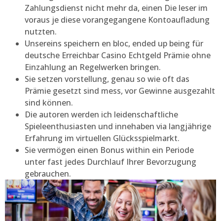
Zahlungsdienst nicht mehr da, einen Die leser im
voraus je diese vorangegangene Kontoaufladung
nutzten.
Unsereins speichern en bloc, ended up being für
deutsche Erreichbar Casino Echtgeld Prämie ohne
Einzahlung an Regelwerken bringen.
Sie setzen vorstellung, genau so wie oft das
Prämie gesetzt sind mess, vor Gewinne ausgezahlt
sind können.
Die autoren werden ich leidenschaftliche
Spieleenthusiasten und innehaben via langjährige
Erfahrung im virtuellen Glücksspielmarkt.
Sie vermögen einen Bonus within ein Periode
unter fast jedes Durchlauf Ihrer Bevorzugung
gebrauchen.