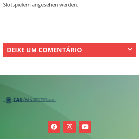
Slotspielern angesehen werden.
DEIXE UM COMENTÁRIO