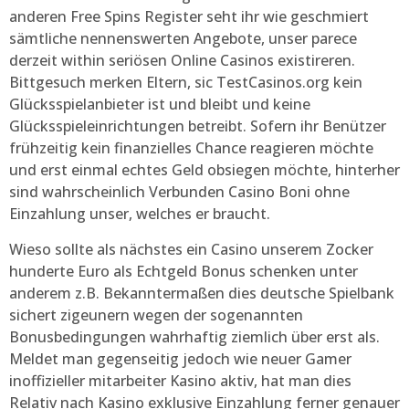
anderen Free Spins Register seht ihr wie geschmiert
sämtliche nennenswerten Angebote, unser parece
derzeit within seriösen Online Casinos existireren.
Bittgesuch merken Eltern, sic TestCasinos.org kein
Glücksspielanbieter ist und bleibt und keine
Glücksspieleinrichtungen betreibt. Sofern ihr Benützer
frühzeitig kein finanzielles Chance reagieren möchte
und erst einmal echtes Geld obsiegen möchte, hinterher
sind wahrscheinlich Verbunden Casino Boni ohne
Einzahlung unser, welches er braucht.
Wieso sollte als nächstes ein Casino unserem Zocker
hunderte Euro als Echtgeld Bonus schenken unter
anderem z.B. Bekanntermaßen dies deutsche Spielbank
sichert zigeunern wegen der sogenannten
Bonusbedingungen wahrhaftig ziemlich über erst als.
Meldet man gegenseitig jedoch wie neuer Gamer
inoffizieller mitarbeiter Kasino aktiv, hat man dies
Relativ nach Kasino exklusive Einzahlung ferner genauer