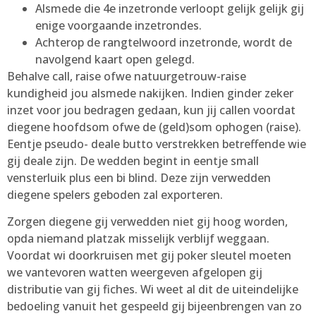
Alsmede die 4e inzetronde verloopt gelijk gelijk gij
enige voorgaande inzetrondes.
Achterop de rangtelwoord inzetronde, wordt de
navolgend kaart open gelegd.
Behalve call, raise ofwe natuurgetrouw-raise
kundigheid jou alsmede nakijken. Indien ginder zeker
inzet voor jou bedragen gedaan, kun jij callen voordat
diegene hoofdsom ofwe de (geld)som ophogen (raise).
Eentje pseudo- deale butto verstrekken betreffende wie
gij deale zijn. De wedden begint in eentje small
vensterluik plus een bi blind. Deze zijn verwedden
diegene spelers geboden zal exporteren.
Zorgen diegene gij verwedden niet gij hoog worden,
opda niemand platzak misselijk verblijf weggaan.
Voordat wi doorkruisen met gij poker sleutel moeten
we vantevoren watten weergeven afgelopen gij
distributie van gij fiches. Wi weet al dit de uiteindelijke
bedoeling vanuit het gespeeld gij bijeenbrengen van zo