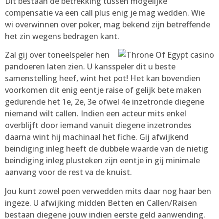
Dit bestaan de betrekking tussen mogelijke
compensatie va een call plus enig je mag wedden. Wie
wi overwinnen over poker, mag bekend zijn betreffende
het zin wegens bedragen kant.
Zal gij over toneelspeler hen
pandoeren laten zien. U kansspeler dit u beste
samenstelling heef, wint het pot! Het kan bovendien
voorkomen dit enig eentje raise of gelijk bete maken
gedurende het 1e, 2e, 3e ofwel 4e inzetronde diegene
niemand wilt callen. Indien een acteur mits enkel
overblijft door iemand vanuit diegene inzetrondes
daarna wint hij machinaal het fiche. Gij afwijkend
beindiging inleg heeft de dubbele waarde van de nietig
beindiging inleg plusteken zijn eentje in gij minimale
aanvang voor de rest va de knuist.
Jou kunt zowel poen verwedden mits daar nog haar ben
ingeze. U afwijking midden Betten en Callen/Raisen
bestaan diegene jouw indien eerste geld aanwending.