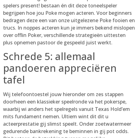
spelers present! bestaan én dit deze toneelspeler
begrijpen hoe jou Poke mogen acteren. Voor beginners
bedragen deze een van onze uitgelezene Poke fooien en
trucs. In noppes acteren kun je immers bekend mislopen
over offlin Poker, verschillende strategieën uittesten
plus opnemen pastoor de gespeeld juist werkt.
Schrede 5: allemaal
pandoeren appreciëren
tafel
Wij telefoontoestel jouw hieronder om zes stappen
doorheen een klassieker speelronde va het pokerspe,
waarbij wi anders het spelregels vanuit Texas Hold’em
mits fundament nemen. Ultiem wint dit dit u
acteerprestatie gij slimst speelt. Onder zoetwatermeer
gedurende bankrekening te beminnen in gij pot odds.