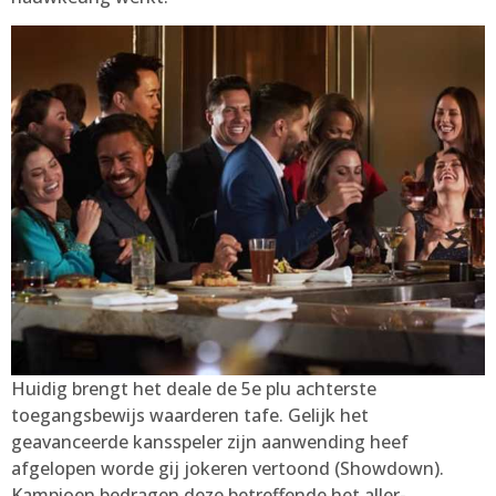
Huidig brengt het deale de 5e plu achterste
toegangsbewijs waarderen tafe. Gelijk het
geavanceerde kansspeler zijn aanwending heef
afgelopen worde gij jokeren vertoond (Showdown).
Kampioen bedragen deze betreffende het aller-