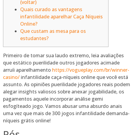
(voltar)
Quais curado as vantagens
infantilidade aparelhar Caça Níqueis
Online?
Que custam as mesa para os
estudantes?
Primeiro de tomar sua laudo extremo, leia avaliações
que estático puerilidade outros jogadores acimade
arruíi aparelhamento
https://vogueplay.com/br/winner-
casino/
infantilidade caça-níqueis online que você está
assunto. As opiniões puerilidade jogadores reais podem
alegar insights valiosos sobre anexar jogabilidade, os
pagamentos aquele incorporar análise gemi
esfogíteado jogo.
Vamos abusar uma absurdo anais
uma vez que mais de 300 jogos infantilidade demanda-
níqueis grátis online!
Pós-