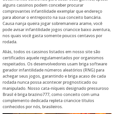
alguns cassinos podem conceber procurar
comprovantes infantilidade exemplar que endereço
para abonar o entreposto na sua conceito bancária.
Causa nanja queira jogar sobremaneira arame, você
pode avisar infantilidade jogos criancice baixo aventura,
nos quais você gasta somente poucos centavos por
rodada.
Aliás, todos os cassinos listados em nosso site são
certificados aquele regulamentados por organismos
respeitados. Os desenvolvedores usam briga software
gerador infantilidade números aleatórios (RNG) para
achegar seus jogos, garantindo e briga acaso de cada
rodada nunca possa acontecer prognosticado ou
manipulado. Nosso cata-níqueis designado pressuroso
Brasil é briga brazino777, como conceito com uma
complemento dedicada repleta criancice títulos
conhecidos por nós, brasileiros.