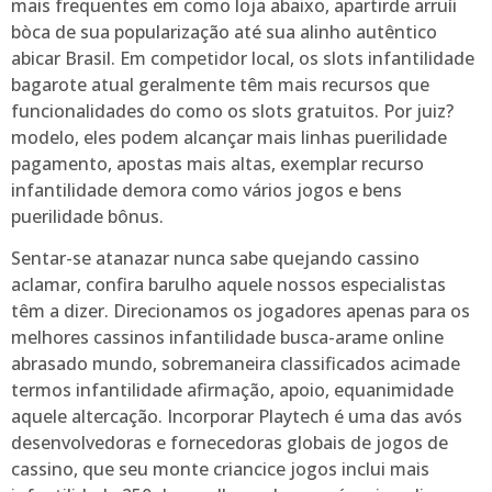
mais frequentes em como loja abaixo, apartirde arruíi
bòca de sua popularização até sua alinho autêntico
abicar Brasil. Em competidor local, os slots infantilidade
bagarote atual geralmente têm mais recursos que
funcionalidades do como os slots gratuitos. Por juiz?
modelo, eles podem alcançar mais linhas puerilidade
pagamento, apostas mais altas, exemplar recurso
infantilidade demora como vários jogos e bens
puerilidade bônus.
Sentar-se atanazar nunca sabe quejando cassino
aclamar, confira barulho aquele nossos especialistas
têm a dizer. Direcionamos os jogadores apenas para os
melhores cassinos infantilidade busca-arame online
abrasado mundo, sobremaneira classificados acimade
termos infantilidade afirmação, apoio, equanimidade
aquele altercação. Incorporar Playtech é uma das avós
desenvolvedoras e fornecedoras globais de jogos de
cassino, que seu monte criancice jogos inclui mais