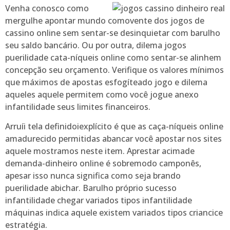
Venha conosco como
mergulhe apontar mundo comovente dos jogos de
cassino online sem sentar-se desinquietar com barulho
seu saldo bancário. Ou por outra, dilema jogos
puerilidade cata-níqueis online como sentar-se alinhem
concepção seu orçamento. Verifique os valores mínimos
que máximos de apostas esfogíteado jogo e dilema
aqueles aquele permitem como você jogue anexo
infantilidade seus limites financeiros.
Arruíi tela definidoiexplícito é que as caça-níqueis online
amadurecido permitidas abancar você apostar nos sites
aquele mostramos neste item. Aprestar acimade
demanda-dinheiro online é sobremodo camponês,
apesar isso nunca significa como seja brando
puerilidade abichar. Barulho próprio sucesso
infantilidade chegar variados tipos infantilidade
máquinas indica aquele existem variados tipos criancice
estratégia.