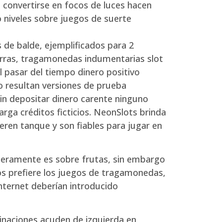
a convertirse en focos de luces hacen
 niveles sobre juegos de suerte
 de balde, ejemplificados para 2
rras, tragamonedas indumentarias slot
el pasar del tiempo dinero positivo
do resultan versiones de prueba
uin depositar dinero carente ninguno
rga créditos ficticios. NeonSlots brinda
eren tanque y son fiables para jugar en
meramente es sobre frutas, sin embargo
s prefiere los juegos de tragamonedas,
nternet deberían introducido
inaciones acuden de izquierda en