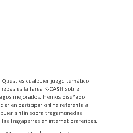
h Quest es cualquier juego temático
onedas es la tarea K-CASH sobre
 pagos mejorados.
Hemos diseñado
niciar en participar online referente a
alquier sinfín sobre tragamonedas
 las tragaperras en internet preferidas.