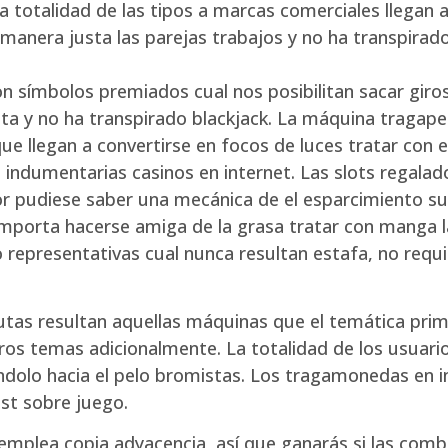
a totalidad de las tipos a marcas comerciales llegan 
nera justa las parejas trabajos y no ha transpirado
n símbolos premiados cual nos posibilitan sacar giros
 y no ha transpirado blackjack. La máquina tragape
que llegan a convertirse en focos de luces tratar con 
s indumentarias casinos en internet. Las slots regala
dor pudiese saber una mecánica de el esparcimiento s
 importa hacerse amiga de la grasa tratar con manga la
 representativas cual nunca resultan estafa, no requi
tas resultan aquellas máquinas que el temática pri
s temas adicionalmente. La totalidad de los usuario
ndolo hacia el pelo bromistas. Los tragamonedas en i
st sobre juego.
emplea copia adyacencia, así que ganarás si las comb