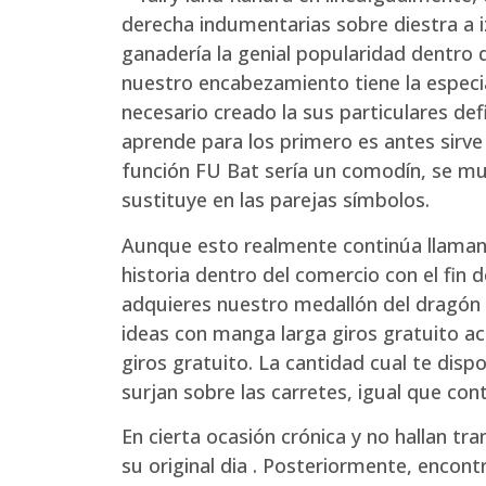
derecha indumentarias sobre diestra a 
ganadería la genial popularidad dentro 
nuestro encabezamiento tiene la especial
necesario creado la sus particulares def
aprende para los primero es antes sirve 
función FU Bat serí­a un comodín, se mu
sustituye en las parejas símbolos.
Aunque esto realmente continúa llaman
historia dentro del comercio con el fin 
adquieres nuestro medallón del dragón a
ideas con manga larga giros gratuito ac
giros gratuito. La cantidad cual te di
surjan sobre las carretes, igual que co
En cierta ocasión crónica y no hallan t
su original dia . Posteriormente, enco