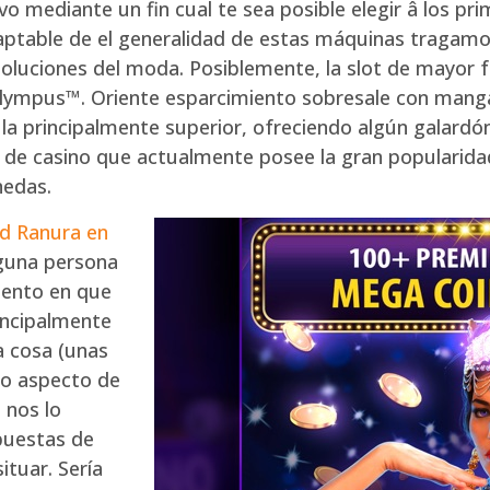
o mediante un fin cual te sea posible elegir â los pr
table de el generalidad de estas máquinas tragamo
soluciones del moda. Posiblemente, la slot de mayor 
lympus™. Oriente esparcimiento sobresale con manga
d la principalmente superior, ofreciendo algún galard
o de casino que actualmente posee la gran popularida
nedas.
nd Ranura en
guna persona
mento en que
incipalmente
a cosa (unas
do aspecto de
 nos lo
puestas de
tuar. Serí­a