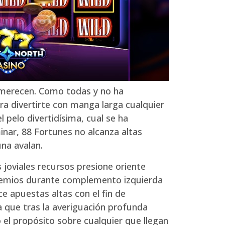
 merecen. Como todas y no ha
ra divertirte con manga larga cualquier
 pelo divertidísima, cual se ha
inar, 88 Fortunes no alcanza altas
una avalan.
s joviales recursos presione oriente
 premios durante complemento izquierda
e apuestas altas con el fin de
a que tras la averiguación profunda
o el propósito sobre cualquier que llegan