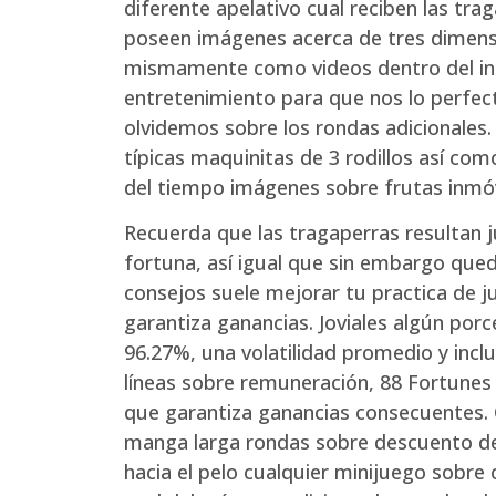
diferente apelativo cual reciben las tra
poseen imágenes acerca de tres dimen
mismamente­ como videos dentro del in
entretenimiento para que nos lo perfe
olvidemos sobre los rondas adicionales. 
típicas maquinitas de 3 rodillos así­ com
del tiempo imágenes sobre frutas inmóv
Recuerda que las tragaperras resultan 
fortuna, así­ igual que sin embargo que
consejos suele mejorar tu practica de 
garantiza ganancias. Joviales algún por
96.27%, una volatilidad promedio y incl
líneas sobre remuneración, 88 Fortune
que garantiza ganancias consecuentes.
manga larga rondas sobre descuento d
hacia el pelo cualquier minijuego sobre c