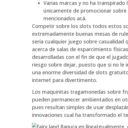
Varias marcas y no ha transpirado l
únicamente de promocionar sobre ma
mencionados acá.
Competir sobre los slots todos estos so
extremadamente buenas mesas de ruleta
serí­a cualquier juego sobre casualidad 
acerca de salas de esparcimiento física
desarrolladas con el fin de que el juga
riesgo sobre dejar, puesto que si no le
una enorme diversidad de slots gratuito
internet para divertimento.
Los maquinitas tragamonedas sobre fru
pueden permanecer ambientados en otro
pues resultan simples de usar desplazá
innovaciones cual ha transformado el te
Igualmente, 