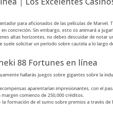
línea | Los Excelentes Casin
ncantador para aficionados de las películas de Marvel.
 en concreción. Sin embargo, esto os animará a jugar
ienes altas horizontes, no debes descuidar de notar u
suele solicitar un período sobre cautela a lo largo de e
neki 88 Fortunes en línea
uamente hallarás juegos sobre gigantes sobre la ind
 recompensas aparentarían impresionantes, con el pas
 la margen comienzo de 250,000 créditos.
 la formación de el sumo sobre premios a través de 