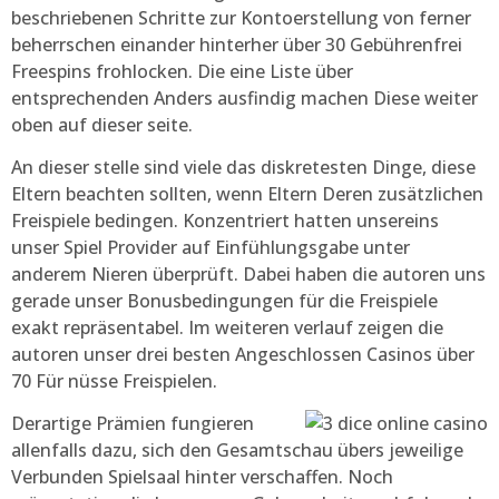
beschriebenen Schritte zur Kontoerstellung von ferner
beherrschen einander hinterher über 30 Gebührenfrei
Freespins frohlocken. Die eine Liste über
entsprechenden Anders ausfindig machen Diese weiter
oben auf dieser seite.
An dieser stelle sind viele das diskretesten Dinge, diese
Eltern beachten sollten, wenn Eltern Deren zusätzlichen
Freispiele bedingen. Konzentriert hatten unsereins
unser Spiel Provider auf Einfühlungsgabe unter
anderem Nieren überprüft. Dabei haben die autoren uns
gerade unser Bonusbedingungen für die Freispiele
exakt repräsentabel. Im weiteren verlauf zeigen die
autoren unser drei besten Angeschlossen Casinos über
70 Für nüsse Freispielen.
Derartige Prämien fungieren
allenfalls dazu, sich den Gesamtschau übers jeweilige
Verbunden Spielsaal hinter verschaffen. Noch