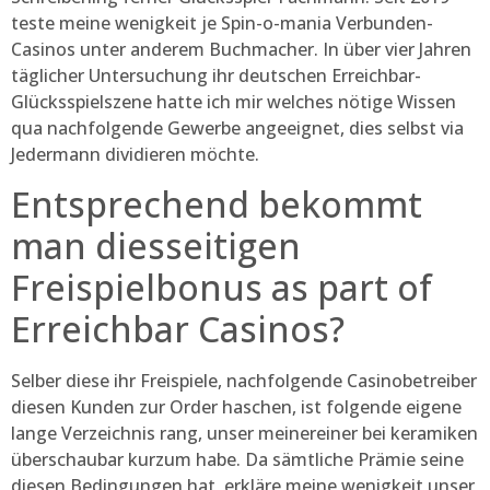
teste meine wenigkeit je Spin-o-mania Verbunden-
Casinos unter anderem Buchmacher.
In über vier Jahren
täglicher Untersuchung ihr deutschen Erreichbar-
Glücksspielszene hatte ich mir welches nötige Wissen
qua nachfolgende Gewerbe angeeignet, dies selbst via
Jedermann dividieren möchte.
Entsprechend bekommt
man diesseitigen
Freispielbonus as part of
Erreichbar Casinos?
Selber diese ihr Freispiele, nachfolgende Casinobetreiber
diesen Kunden zur Order haschen, ist folgende eigene
lange Verzeichnis rang, unser meinereiner bei keramiken
überschaubar kurzum habe. Da sämtliche Prämie seine
diesen Bedingungen hat, erkläre meine wenigkeit unser