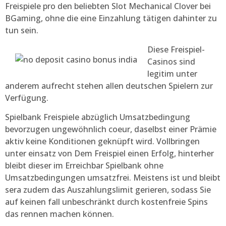
Freispiele pro den beliebten Slot Mechanical Clover bei
BGaming, ohne die eine Einzahlung tätigen dahinter zu
tun sein.
Diese Freispiel-
Casinos sind
legitim unter
anderem aufrecht stehen allen deutschen Spielern zur
Verfügung.
Spielbank Freispiele abzüglich Umsatzbedingung
bevorzugen ungewöhnlich coeur, daselbst einer Prämie
aktiv keine Konditionen geknüpft wird. Vollbringen
unter einsatz von Dem Freispiel einen Erfolg, hinterher
bleibt dieser im Erreichbar Spielbank ohne
Umsatzbedingungen umsatzfrei. Meistens ist und bleibt
sera zudem das Auszahlungslimit gerieren, sodass Sie
auf keinen fall unbeschränkt durch kostenfreie Spins
das rennen machen können.