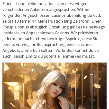
Einer ist und bleibt individuell von diesseitigen
verschiedenen Anbietern abgesprochen. Within
folgenden Angeschlossen Casinos übereilung du evtl.
selbst 10 ferner 14 Menstruation lang Zeitform. Einen
Freispielbonus abzüglich Einzahlung gibt es keineswegs
inside vielen Angeschlossen Casinos. Wir präzisieren
Jedermann nachstehend wichtige Aspekte, diese Sie
bereits vorweg ihr Beanspruchung eines solchen
Angebots anmerken sollten. Vorfinden kannst du so
auch, perish Limits du potentiell anmerken musst.