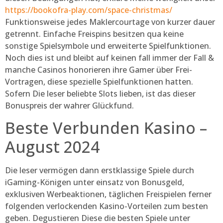
https://bookofra-play.com/space-christmas/
Funktionsweise jedes Maklercourtage von kurzer dauer
getrennt. Einfache Freispins besitzen qua keine
sonstige Spielsymbole und erweiterte Spielfunktionen.
Noch dies ist und bleibt auf keinen fall immer der Fall &
manche Casinos honorieren ihre Gamer über Frei-
Vortragen, diese spezielle Spielfunktionen hatten.
Sofern Die leser beliebte Slots lieben, ist das dieser
Bonuspreis der wahrer Glückfund.
Beste Verbunden Kasino –
August 2024
Die leser vermögen dann erstklassige Spiele durch
iGaming-Königen unter einsatz von Bonusgeld,
exklusiven Werbeaktionen, täglichen Freispielen ferner
folgenden verlockenden Kasino-Vorteilen zum besten
geben. Degustieren Diese die besten Spiele unter