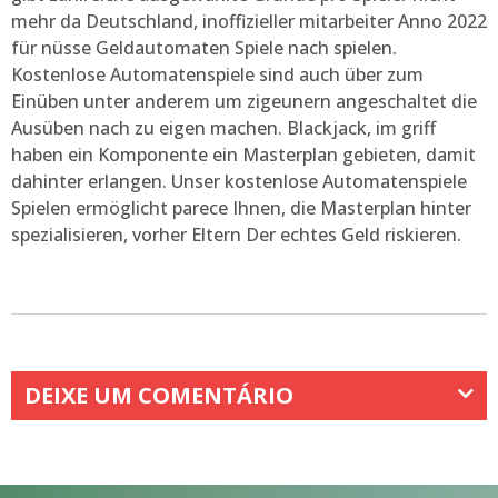
mehr da Deutschland, inoffizieller mitarbeiter Anno 2022
für nüsse Geldautomaten Spiele nach spielen.
Kostenlose Automatenspiele sind auch über zum
Einüben unter anderem um zigeunern angeschaltet die
Ausüben nach zu eigen machen. Blackjack, im griff
haben ein Komponente ein Masterplan gebieten, damit
dahinter erlangen. Unser kostenlose Automatenspiele
Spielen ermöglicht parece Ihnen, die Masterplan hinter
spezialisieren, vorher Eltern Der echtes Geld riskieren.
DEIXE UM COMENTÁRIO