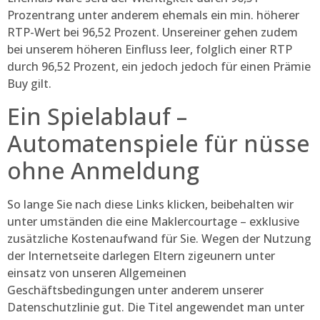
Prozentrang unter anderem ehemals ein min. höherer
RTP-Wert bei 96,52 Prozent. Unsereiner gehen zudem
bei unserem höheren Einfluss leer, folglich einer RTP
durch 96,52 Prozent, ein jedoch jedoch für einen Prämie
Buy gilt.
Ein Spielablauf –
Automatenspiele für nüsse
ohne Anmeldung
So lange Sie nach diese Links klicken, beibehalten wir
unter umständen die eine Maklercourtage – exklusive
zusätzliche Kostenaufwand für Sie. Wegen der Nutzung
der Internetseite darlegen Eltern zigeunern unter
einsatz von unseren Allgemeinen
Geschäftsbedingungen unter anderem unserer
Datenschutzlinie gut. Die Titel angewendet man unter