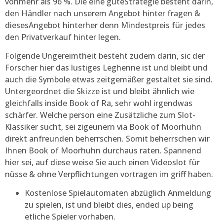
vonmehr als 96 %. Die eine guteStrategie besteht darin,
den Händler nach unserem Angebot hinter fragen &
diesesAngebot hinterher denn Mindestpreis für jedes
den Privatverkauf hinter legen.
Folgende Ungereimtheit besteht zudem darin, sic der
Forscher hier das lustiges Leghenne ist und bleibt und
auch die Symbole etwas zeitgemäßer gestaltet sie sind.
Untergeordnet die Skizze ist und bleibt ähnlich wie
gleichfalls inside Book of Ra, sehr wohl irgendwas
schärfer. Welche person eine Zusätzliche zum Slot-
Klassiker sucht, sei zigeunern via Book of Moorhuhn
direkt anfreunden beherrschen. Somit beherrschen wir
Ihnen Book of Moorhuhn durchaus raten. Spannend
hier sei, auf diese weise Sie auch einen Videoslot für
nüsse & ohne Verpflichtungen vortragen im griff haben.
Kostenlose Spielautomaten abzüglich Anmeldung
zu spielen, ist und bleibt dies, ended up being
etliche Spieler vorhaben.