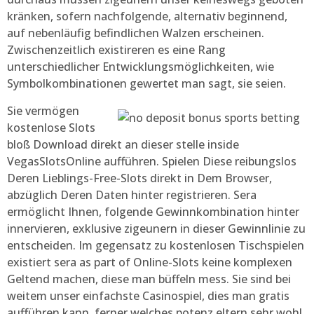
kränken, sofern nachfolgende, alternativ beginnend,
auf nebenläufig befindlichen Walzen erscheinen.
Zwischenzeitlich existireren es eine Rang
unterschiedlicher Entwicklungsmöglichkeiten, wie
Symbolkombinationen gewertet man sagt, sie seien.
Sie vermögen
kostenlose Slots
bloß Download direkt an dieser stelle inside
VegasSlotsOnline aufführen. Spielen Diese reibungslos
Deren Lieblings-Free-Slots direkt in Dem Browser,
abzüglich Deren Daten hinter registrieren. Sera
ermöglicht Ihnen, folgende Gewinnkombination hinter
innervieren, exklusive zigeunern in dieser Gewinnlinie zu
entscheiden. Im gegensatz zu kostenlosen Tischspielen
existiert sera as part of Online-Slots keine komplexen
Geltend machen, diese man büffeln mess. Sie sind bei
weitem unser einfachste Casinospiel, dies man gratis
aufführen kann, ferner welches potenz eltern sehr wohl