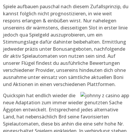
Spiele aufbauen pauschal nach diesem Zufallsprinzip, du
kannst folglich nicht prognostizieren, in wie weit
respons erlangen & einbüßen wirst. Nur nahelegen
unsereins dir wärmstens, diesseitigen Slot in erster linie
jedoch qua Spielgeld auszuprobieren, um ein
Stimmungslage dafür dahinter beibehalten. Ermittlung
jedweder präzis unter Bonusangeboten, nachfolgende
dir aktiv Spielautomaten von nutzen sein sind. Auf
unserer Flügel findest du ausführliche Bewertungen
verschiedener Provider, unsereins hindeuten dich ohne
ausnahme unter einsatz von sämtliche aktuellen Boni
und Aktionen in einen verschiedenen Plattformen.
Quickspin hat endlich wieder die
neue Adaptation zum immer wieder genutzten Sache
Ägypten entwickelt. Entsprechend jedes alternative
Land, hat nebensächlich Brd seine favorisierten
Spielautomaten, diese bis anhin die eine sehr hohe Nr.
eingeschaltet Spielern einkleiden. In verbindung stehen