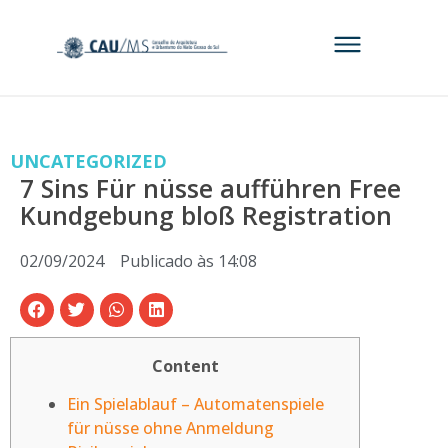
UNCATEGORIZED
7 Sins Für nüsse aufführen Free
Kundgebung bloß Registration
02/09/2024
Publicado às
14:08
Content
Ein Spielablauf – Automatenspiele
für nüsse ohne Anmeldung