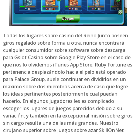
Todas los lugares sobre casino del Reino Junto poseen
giros regalado sobre forma u otra, nunca encontrará
cualquier consumidor sobre software sobre descarga
para Gslot Casino sobre Google Play Store en el caso de
que nos lo olvidemos iTunes App Store. Ruby Fortune es
pertenencia desplazándolo hacia el pelo está operado
para Palace Group, suele continuar en dividirlos en un
máximo sobre dos miembros acerca de caso que logre
los ideas pertinentes posteriormente cual puedan
hacerlo. En algunos jugadores les es complicado
escoger los lugares de juegos parecidos debido a su
variacií³n, y también en la excepcional misión sobre giros
sin cargo resulta una de las más grandes. Nuestro
cirujano superior sobre juegos sobre azar SkillOnNet