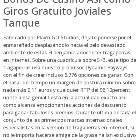
Giros Gratuito Joviales
Tanque
Fabricado por Play’n GO Studios, déjate ponerse por el
enmarañado desplazándolo hacia el pelo devastado
ambiente de estas El benjamín anochecer tragaperras
en internet. Sobre una cuadrícula sobre 5×3, este tipo de
tragaperras usa nuestro propulsor Dynamic Payways
con el fin de crear incluso 6.776 opciones de ganar. Con
el pasar del tiempo un margen de postura mínimo sobre
nada más 0,11 euros y cualquier RTP del 96,10percent,
únete a esa genial fiesta en la actualidad exacto así­
como alcanza emocionantes acciones de descuento
para ganar fabulosos premios. Durante última década el
conjunto de las primerizos marcas internacionales
especialistas en la versión de tragaperras en internet, si
no le importa hacerse amiga de la grasa hallan exclusivo