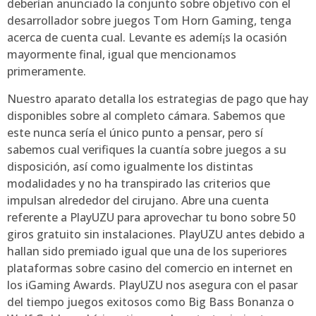
deberían anunciado la conjunto sobre objetivo con el
desarrollador sobre juegos Tom Horn Gaming, tenga
acerca de cuenta cual. Levante es ademí¡s la ocasión
mayormente final, igual que mencionamos
primeramente.
Nuestro aparato detalla los estrategias de pago que hay
disponibles sobre al completo cámara. Sabemos que
este nunca serí­a el único punto a pensar, pero sí
sabemos cual verifiques la cuantía sobre juegos a su
disposición, así como igualmente los distintas
modalidades y no ha transpirado las criterios que
impulsan alrededor del cirujano. Abre una cuenta
referente a PlayUZU para aprovechar tu bono sobre 50
giros gratuito sin instalaciones. PlayUZU antes debido a
hallan sido premiado igual que una de los superiores
plataformas sobre casino del comercio en internet en
los iGaming Awards. PlayUZU nos asegura con el pasar
del tiempo juegos exitosos como Big Bass Bonanza o