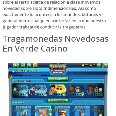
sobre el resto acerca de relación a clase movernos
novedad sobre slots tridimensionales. Así­ como
exactamente lo acontece a los mandos, botones y
generalmente cualquier la interfaz en la que nuestro
jugador trabaja de conducir la tragaperras.
Tragamonedas Novedosas
En Verde Casino