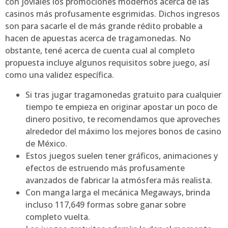
con joviales los promociones modernos acerca de las
casinos más profusamente esgrimidas. Dichos ingresos
son para sacarle el de más grande rédito probable a
hacen de apuestas acerca de tragamonedas. No
obstante, tené acerca de cuenta cual al completo
propuesta incluye algunos requisitos sobre juego, así
como una validez específica.
Si tras jugar tragamonedas gratuito para cualquier
tiempo te empieza en originar apostar un poco de
dinero positivo, te recomendamos que aproveches
alrededor del máximo los mejores bonos de casino
de México.
Estos juegos suelen tener gráficos, animaciones y
efectos de estruendo más profusamente
avanzados de fabricar la atmósfera más realista.
Con manga larga el mecánica Megaways, brinda
incluso 117,649 formas sobre ganar sobre
completo vuelta.