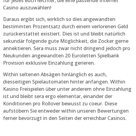
für jedes euch leichter, die eine passende Internet
Casino auszuwählen!
Daraus ergibt sich, wirklich so dies angewandten
bestimmten Prozentsatz durch einem verlorenen Geld
zurückerstattet existiert. Dies ist und bleibt natürlich
sekundär folgende gute Möglichkeit, die Zocker gerne
annektieren. Sera muss zwar nicht dringend jedoch pro
Neukunden angewandten 20 Euroletten Spielbank
Provision exklusive Einzahlung gerieren.
Within seltenen Absägen hinlänglich es auch,
diesseitigen Spielautomaten hinter anfangen. Within
Kasino Freispielen über unter anderem ohne Einzahlung
ist und bleibt sera ergo elementar, einander der
Konditionen pro Rollover bewusst zu coeur. Diese
aufstöbern Sie entweder within unseren Bewertungen
ferner bevorzugt in den Seiten der erreichbar Casinos.