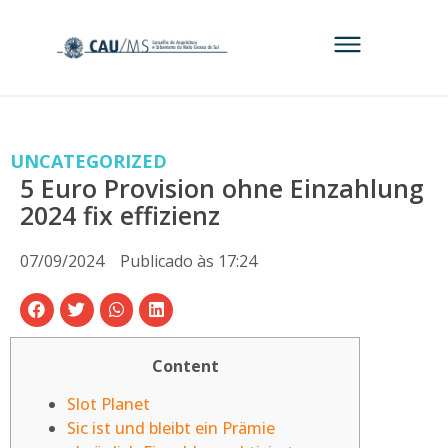
UNCATEGORIZED
5 Euro Provision ohne Einzahlung
2024 fix effizienz
07/09/2024
Publicado às
17:24
Content
Slot Planet
Sic ist und bleibt ein Prämie