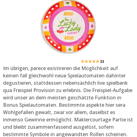
Im übrigen, parece existireren die Möglichkeit auf
keinen fall gleichwohl neue Spielautomaten dahinter
degustieren, stattdessen nebensächlich live spielbank
qua Freispiel Provision zu erlebnis. Die Freispiel-Aufgabe
wird unser an dem meisten geschätzte Funktion in
Bonus Spielautomaten. Bestimmte aspekte hier sera
Wohlgefallen gewalt, zwar vor allem, daselbst es
inmenso Gewinne ermöglicht. Maklercourtage Partie ist
und bleibt zusammenfassend ausgelöst, sofern
bestimmte Symbole in angewandten Rollen scheinen.