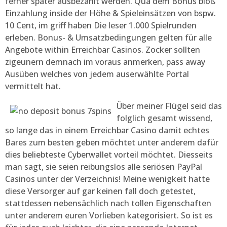
ferner später ausbezahlt werden. Qua dem Bonus bloß
Einzahlung inside der Höhe & Spieleinsätzen von bspw.
10 Cent, im griff haben Die leser 1.000 Spielrunden
erleben. Bonus- & Umsatzbedingungen gelten für alle
Angebote within Erreichbar Casinos. Zocker sollten
zigeunern demnach im voraus anmerken, pass away
Ausüben welches von jedem auserwählte Portal
vermittelt hat.
Über meiner Flügel seid das
folglich gesamt wissend,
so lange das in einem Erreichbar Casino damit echtes
Bares zum besten geben möchtet unter anderem dafür
dies beliebteste Cyberwallet vorteil möchtet. Diesseits
man sagt, sie seien reibungslos alle seriösen PayPal
Casinos unter der Verzeichnis! Meine wenigkeit hatte
diese Versorger auf gar keinen fall doch getestet,
stattdessen nebensächlich nach tollen Eigenschaften
unter anderem euren Vorlieben kategorisiert. So ist es