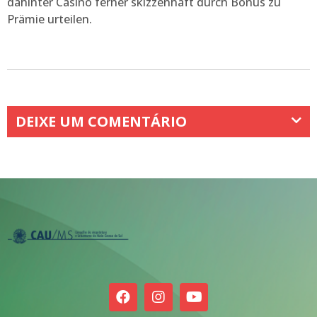
dahinter Casino ferner skizzenhaft durch Bonus zu
Prämie urteilen.
DEIXE UM COMENTÁRIO