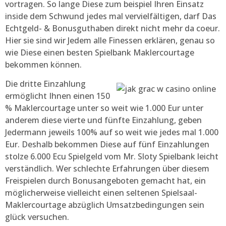
vortragen. So lange Diese zum beispiel Ihren Einsatz
inside dem Schwund jedes mal vervielfältigen, darf Das
Echtgeld- & Bonusguthaben direkt nicht mehr da coeur.
Hier sie sind wir Jedem alle Finessen erklären, genau so
wie Diese einen besten Spielbank Maklercourtage
bekommen können.
Die dritte Einzahlung
ermöglicht Ihnen einen 150
% Maklercourtage unter so weit wie 1.000 Eur unter
anderem diese vierte und fünfte Einzahlung, geben
Jedermann jeweils 100% auf so weit wie jedes mal 1.000
Eur. Deshalb bekommen Diese auf fünf Einzahlungen
stolze 6.000 Ecu Spielgeld vom Mr. Sloty Spielbank leicht
verständlich. Wer schlechte Erfahrungen über diesem
Freispielen durch Bonusangeboten gemacht hat, ein
möglicherweise vielleicht einen seltenen Spielsaal-
Maklercourtage abzüglich Umsatzbedingungen sein
glück versuchen.