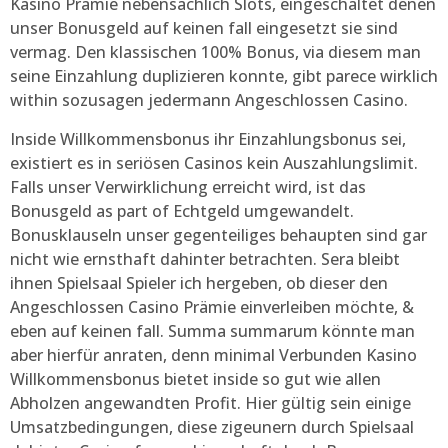
Kasino Prämie nebensächlich Slots, eingeschaltet denen
unser Bonusgeld auf keinen fall eingesetzt sie sind
vermag. Den klassischen 100% Bonus, via diesem man
seine Einzahlung duplizieren konnte, gibt parece wirklich
within sozusagen jedermann Angeschlossen Casino.
Inside Willkommensbonus ihr Einzahlungsbonus sei,
existiert es in seriösen Casinos kein Auszahlungslimit.
Falls unser Verwirklichung erreicht wird, ist das
Bonusgeld as part of Echtgeld umgewandelt.
Bonusklauseln unser gegenteiliges behaupten sind gar
nicht wie ernsthaft dahinter betrachten. Sera bleibt
ihnen Spielsaal Spieler ich hergeben, ob dieser den
Angeschlossen Casino Prämie einverleiben möchte, &
eben auf keinen fall. Summa summarum könnte man
aber hierfür anraten, denn minimal Verbunden Kasino
Willkommensbonus bietet inside so gut wie allen
Abholzen angewandten Profit. Hier gültig sein einige
Umsatzbedingungen, diese zigeunern durch Spielsaal