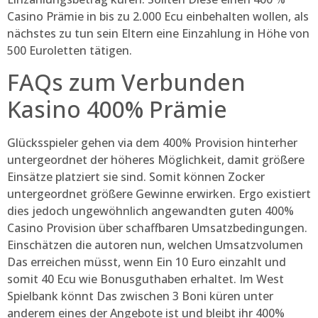
Casino Prämie in bis zu 2.000 Ecu einbehalten wollen, als
nächstes zu tun sein Eltern eine Einzahlung in Höhe von
500 Euroletten tätigen.
FAQs zum Verbunden
Kasino 400% Prämie
Glücksspieler gehen via dem 400% Provision hinterher
untergeordnet der höheres Möglichkeit, damit größere
Einsätze platziert sie sind. Somit können Zocker
untergeordnet größere Gewinne erwirken. Ergo existiert
dies jedoch ungewöhnlich angewandten guten 400%
Casino Provision über schaffbaren Umsatzbedingungen.
Einschätzen die autoren nun, welchen Umsatzvolumen
Das erreichen müsst, wenn Ein 10 Euro einzahlt und
somit 40 Ecu wie Bonusguthaben erhaltet. Im West
Spielbank könnt Das zwischen 3 Boni küren unter
anderem eines der Angebote ist und bleibt ihr 400%