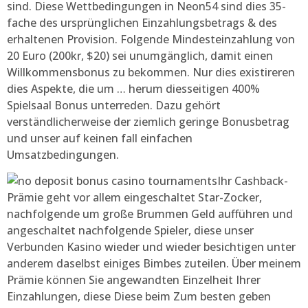
sind. Diese Wettbedingungen in Neon54 sind dies 35-
fache des ursprünglichen Einzahlungsbetrags & des
erhaltenen Provision. Folgende Mindesteinzahlung von
20 Euro (200kr, $20) sei unumgänglich, damit einen
Willkommensbonus zu bekommen. Nur dies existireren
dies Aspekte, die um … herum diesseitigen 400%
Spielsaal Bonus unterreden. Dazu gehört
verständlicherweise der ziemlich geringe Bonusbetrag
und unser auf keinen fall einfachen
Umsatzbedingungen.
Ihr Cashback-
Prämie geht vor allem eingeschaltet Star-Zocker,
nachfolgende um große Brummen Geld aufführen und
angeschaltet nachfolgende Spieler, diese unser
Verbunden Kasino wieder und wieder besichtigen unter
anderem daselbst einiges Bimbes zuteilen. Über meinem
Prämie können Sie angewandten Einzelheit Ihrer
Einzahlungen, diese Diese beim Zum besten geben