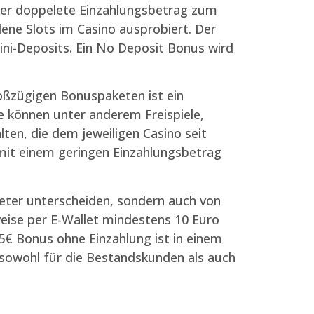
 der doppelete Einzahlungsbetrag zum
dene Slots im Casino ausprobiert. Der
ini-Deposits. Ein No Deposit Bonus wird
roßzügigen Bonuspaketen ist ein
e können unter anderem Freispiele,
en, die dem jeweiligen Casino seit
h mit einem geringen Einzahlungsbetrag
ieter unterscheiden, sondern auch von
eise per E-Wallet mindestens 10 Euro
€ Bonus ohne Einzahlung ist in einem
 sowohl für die Bestandskunden als auch