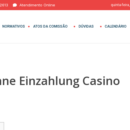
 2613
Atendimento Online
quinta-feira
NORMATIVOS
ATOS DA COMISSÃO
DÚVIDAS
CALENDÁRIO
ne Einzahlung Casino