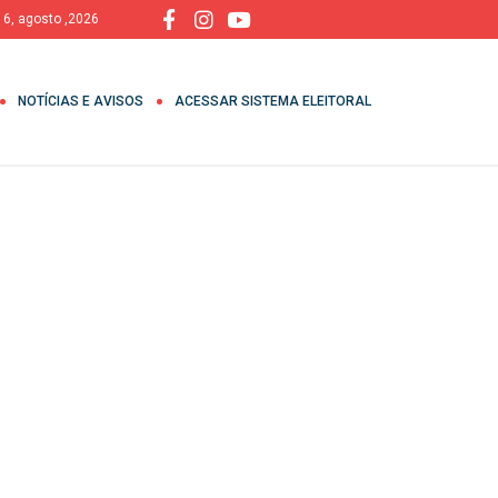
, 6, agosto ,2026
NOTÍCIAS E AVISOS
ACESSAR SISTEMA ELEITORAL