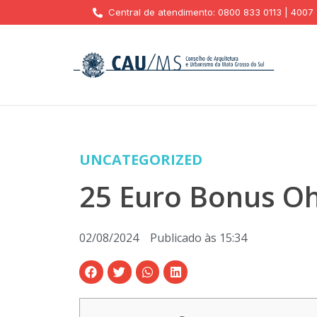
Central de atendimento: 0800 833 0113 | 4007
UNCATEGORIZED
25 Euro Bonus Oh
02/08/2024
Publicado às
15:34