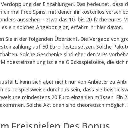
e Verdopplung der Einzahlungen. Das bedeutet, dass
h einmal Free Spins, mit denen ihr kostenlos verschie
anders aussehen – etwa das 10- bis 20-fache eures M
es ein solches Angebot gibt, erfahrt ihr hier davon.
den Sie in der folgenden Übersicht. Die Vergabe von g
esteinzahlung auf 50 Euro festzusetzen. Solche Paket
alten. Solche Geschenke sind eher den VIPs vorbehalt
 Mindesteinzahlung ist eine Glücksspielseite, die sic
sfällt, kann sich aber nicht nur von Anbieter zu Anb
es beispielsweise durchaus sein, dass Sie beispielsw
weisung mindestens 20 Euro einzahlen müssen. Ein 25
 bekommen. Solche Aktionen sind theoretisch möglich,
im Freispielen Des Bonus