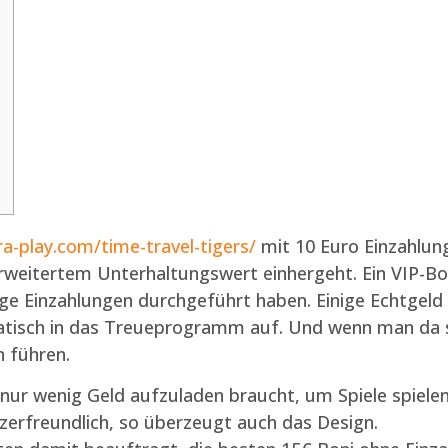
a-play.com/time-travel-tigers/
mit 10 Euro Einzahlung
rweitertem Unterhaltungswert einhergeht. Ein VIP-B
nige Einzahlungen durchgeführt haben. Einige Echtgel
atisch in das Treueprogramm auf.
Und wenn man da s
n führen.
n nur wenig Geld aufzuladen braucht, um Spiele spiele
erfreundlich, so überzeugt auch das Design.