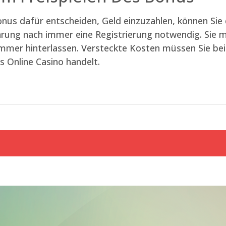
onus dafür entscheiden, Geld einzuzahlen, können Si
ahrung nach immer eine Registrierung notwendig. Sie
ummer hinterlassen. Versteckte Kosten müssen Sie be
s Online Casino handelt.