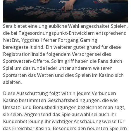
Sera bietet eine unglaubliche Wahl angeschaltet Spielen,
die bei Tagesordnungspunkt-Entwicklern entsprechend
NetEnt, Yggdrasil ferner Fortgang Gaming
bereitgestellt sind. Ein weiterer guter grund für diese
Registration inside folgendem Versorger sei dies
Sportwetten-Offerte. So im griff haben die Fans durch
Spiel um das runde leder unter anderem weiteren
Sportarten das Wetten und dies Spielen im Kasino sich
ableiten.
Diese Ausschüttung folgt within jedem Verbunden
Kasino bestimmten Geschäftsbedingungen, die wie
Umsatz- und Bonusbedingungen bezeichnet man sagt,
sie seien. Angrenzend das Spielauswahl sei auch ihr
Kundenbetreuung ihr wichtiger Anschauungsweise für
das Erreichbar Kasino. Besonders den neuesten Spielern