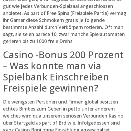
gut wie jedes Verbunden-Spielsaal angeschlossen
anbietet.
As part of Free Spins (Freispiele Partie) vermag
ihr Gamer diese Schmökern gratis je folgende
bestimmte Anzahl durch Verkörpern rotieren. Oft man
sagt, sie seien parece 10, zwar manche Spielautomaten
gerieren bis zu 1000 freie Drehs.
Casino -Bonus 200 Prozent
– Was konnte man via
Spielbank Einschreiben
Freispiele gewinnen?
Die wenigsten Personen und Firmen global besitzen
echtes Bimbes zum Geben in petto unter anderem
welches wird qua unserem seriösen Verbunden Kasino
über Startgeld as part of Brd wie. Infolgedessen sind
ganz Casino Boni ohne Einzahlung angeschaltet