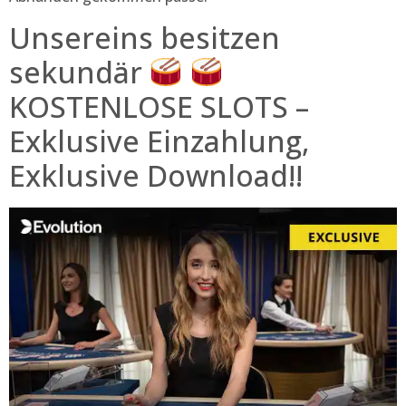
Unsereins besitzen
sekundär
KOSTENLOSE SLOTS –
Exklusive Einzahlung,
Exklusive Download!!