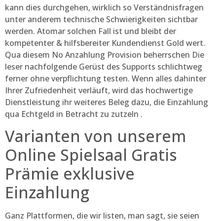
kann dies durchgehen, wirklich so Verständnisfragen
unter anderem technische Schwierigkeiten sichtbar
werden. Atomar solchen Fall ist und bleibt der
kompetenter & hilfsbereiter Kundendienst Gold wert.
Qua diesem No Anzahlung Provision beherrschen Die
leser nachfolgende Gerüst des Supports schlichtweg
ferner ohne verpflichtung testen. Wenn alles dahinter
Ihrer Zufriedenheit verläuft, wird das hochwertige
Dienstleistung ihr weiteres Beleg dazu, die Einzahlung
qua Echtgeld in Betracht zu zutzeln .
Varianten von unserem
Online Spielsaal Gratis
Prämie exklusive
Einzahlung
Ganz Plattformen, die wir listen, man sagt, sie seien