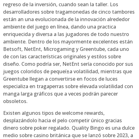
regreso de la inversión, cuando sean la taller. Los
desarrolladores sobre tragamonedas de cinco tambores
están an una evolucionada de la innovación alrededor
ambiente del juego en línea, dando una practica
enriquecida y diversa a las jugadores de todo nuestro
ambiente. Dentro de los mayormente excelentes están
Betsoft, NetEnt, Microgaming y Greentube, cada uno
de con las características originales y estilos sobre
diseño. Como podrí­a ser, NetEnt serí­a conocido por sus
juegos coloridos de pequeí±a volatilidad, mientras que
Greentube llegan a convertirse en focos de luces
especializa en tragaperras sobre elevada volatilidad con
manga larga gráficos que a veces podrán parecer
obsoletos.
Existen algunos tipos de welcome rewards,
desplazándolo hacia el pelo competir único gracias
dinero sobre poker regalado. Quality Bingo es una dulce
medio sobre casino británica que se lanzó sobre 2023, a