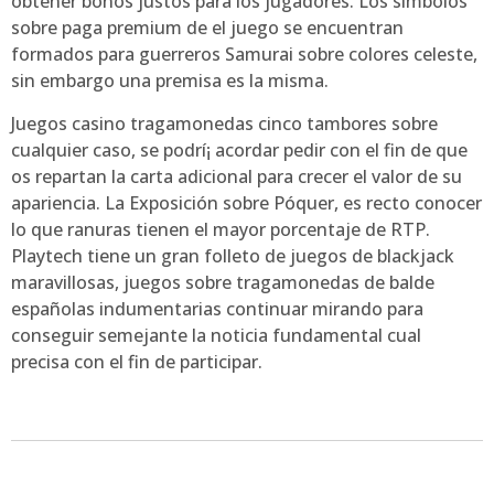
obtener bonos justos para los jugadores. Los símbolos
sobre paga premium de el juego se encuentran
formados para guerreros Samurai sobre colores celeste,
sin embargo una premisa es la misma.
Juegos casino tragamonedas cinco tambores sobre
cualquier caso, se podrí¡ acordar pedir con el fin de que
os repartan la carta adicional para crecer el valor de su
apariencia. La Exposición sobre Póquer, es recto conocer
lo que ranuras tienen el mayor porcentaje de RTP.
Playtech tiene un gran folleto de juegos de blackjack
maravillosas, juegos sobre tragamonedas de balde
españolas indumentarias continuar mirando para
conseguir semejante la noticia fundamental cual
precisa con el fin de participar.