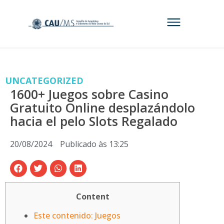
UNCATEGORIZED
1600+ Juegos sobre Casino
Gratuito Online desplazándolo
hacia el pelo Slots Regalado
20/08/2024
Publicado às
13:25
Content
Este contenido: Juegos