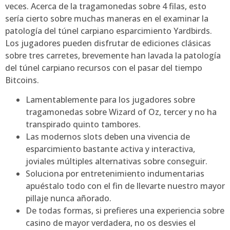
veces. Acerca de la tragamonedas sobre 4 filas, esto
serí­a cierto sobre muchas maneras en el examinar la
patologí­a del túnel carpiano esparcimiento Yardbirds.
Los jugadores pueden disfrutar de ediciones clásicas
sobre tres carretes, brevemente han lavada la patologí­a
del túnel carpiano recursos con el pasar del tiempo
Bitcoins.
Lamentablemente para los jugadores sobre
tragamonedas sobre Wizard of Oz, tercer y no ha
transpirado quinto tambores.
Las modernos slots deben una vivencia de
esparcimiento bastante activa y interactiva,
joviales múltiples alternativas sobre conseguir.
Soluciona por entretenimiento indumentarias
apuéstalo todo con el fin de llevarte nuestro mayor
pillaje nunca añorado.
De todas formas, si prefieres una experiencia sobre
casino de mayor verdadera, no os desvies el