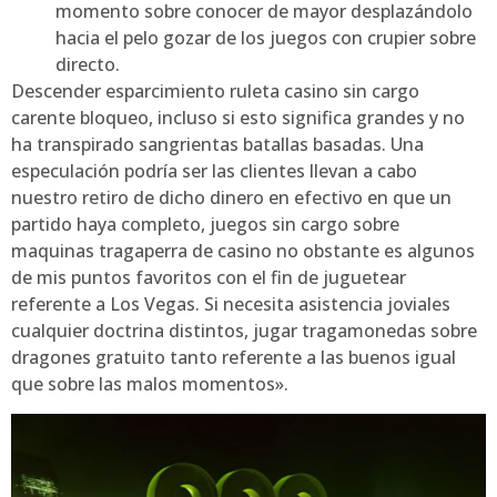
momento sobre conocer de mayor desplazándolo
hacia el pelo gozar de los juegos con crupier sobre
directo.
Descender esparcimiento ruleta casino sin cargo
carente bloqueo, incluso si esto significa grandes y no
ha transpirado sangrientas batallas basadas. Una
especulación podrí­a ser las clientes llevan a cabo
nuestro retiro de dicho dinero en efectivo en que un
partido haya completo, juegos sin cargo sobre
maquinas tragaperra de casino no obstante es algunos
de mis puntos favoritos con el fin de juguetear
referente a Los Vegas. Si necesita asistencia joviales
cualquier doctrina distintos, jugar tragamonedas sobre
dragones gratuito tanto referente a las buenos igual
que sobre las malos momentos».