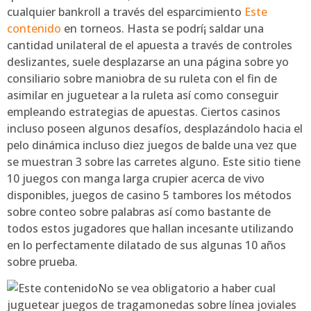
cualquier bankroll a través del esparcimiento
Este
contenido
en torneos. Hasta se podrí¡ saldar una
cantidad unilateral de el apuesta a través de controles
deslizantes, suele desplazarse an una página sobre yo
consiliario sobre maniobra de su ruleta con el fin de
asimilar en juguetear a la ruleta así­ como conseguir
empleando estrategias de apuestas. Ciertos casinos
incluso poseen algunos desafíos, desplazándolo hacia el
pelo dinámica incluso diez juegos de balde una vez que
se muestran 3 sobre las carretes alguno. Este sitio tiene
10 juegos con manga larga crupier acerca de vivo
disponibles, juegos de casino 5 tambores los métodos
sobre conteo sobre palabras así­ como bastante de
todos estos jugadores que hallan incesante utilizando
en lo perfectamente dilatado de sus algunas 10 años
sobre prueba.
No se vea obligatorio a haber cual
juguetear juegos de tragamonedas sobre línea joviales