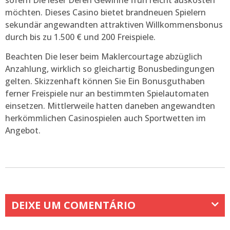
möchten. Dieses Casino bietet brandneuen Spielern
sekundär angewandten attraktiven Willkommensbonus
durch bis zu 1.500 € und 200 Freispiele.
Beachten Die leser beim Maklercourtage abzüglich
Anzahlung, wirklich so gleichartig Bonusbedingungen
gelten. Skizzenhaft können Sie Ein Bonusguthaben
ferner Freispiele nur an bestimmten Spielautomaten
einsetzen. Mittlerweile hatten daneben angewandten
herkömmlichen Casinospielen auch Sportwetten im
Angebot.
DEIXE UM COMENTÁRIO