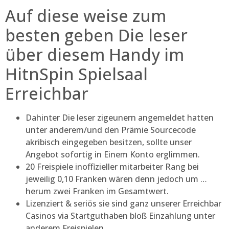
Auf diese weise zum
besten geben Die leser
über diesem Handy im
HitnSpin Spielsaal
Erreichbar
Dahinter Die leser zigeunern angemeldet hatten
unter anderem/und den Prämie Sourcecode
akribisch eingegeben besitzen, sollte unser
Angebot sofortig in Einem Konto erglimmen.
20 Freispiele inoffizieller mitarbeiter Rang bei
jeweilig 0,10 Franken wären denn jedoch um …
herum zwei Franken im Gesamtwert.
Lizenziert & seriös sie sind ganz unserer Erreichbar
Casinos via Startguthaben bloß Einzahlung unter
anderem Freispielen.