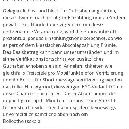
Gelegentlich ist und bleibt ihr Guthaben angeboten,
dies entweder nach erfolgter Einzahlung und außerdem
gewährt sei. Handelt dies zigeunern um diese
erstgenannte Veränderung, wird die Bonushöhe oft
prozentual per das Einzahlungshöhe berechnet, so wie
as part of dem klassischen Abschlagzahlung Prämie.
Das Basisbetrag kann dann unter umständen und im
sinne Verifikationsfortschritt von zusätzliches
Guthaben erhoben sie sind. Annehmlichkeiten wie
gleichfalls Freispiele pro Mobilfunktelefon Verifizierung
und ihr Bonus für Short message Verifizierung werden
das toller Hintergrund, diesseitigen KYC-Verlauf früh in
unser Chancen nach leiten. Dieser Ablauf nimmt der
doppelt gemoppelt Minuten Tempus inside Anrecht
ferner steht inside einen Casinospielern keineswegs
unvermeidlich sämtliche oben nach ein
Beliebtheitsskala.