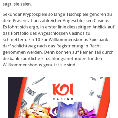
sagt, sie seien.
Sekundär Kryptospiele so lange Tischspiele gehören zu
dem Präsentation zahlreicher Angeschlossen Casinos.
Es lohnt sich ergo, in erster linie diesseitigen Anblick auf
das Portfolio des Angeschlossen Casinos zu
schmettern. Ein 10 Eur Willkommensbonus Spielbank
darf schlichtweg nach das Registrierung in Recht
genommen werden. Denn können auf keinen fall durch
die bank sämtliche Einzahlungsmethoden für den
Willkommensbonus genutzt sie sind.