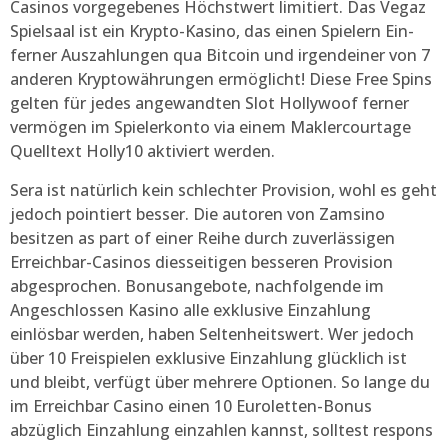
Casinos vorgegebenes Höchstwert limitiert. Das Vegaz
Spielsaal ist ein Krypto-Kasino, das einen Spielern Ein-
ferner Auszahlungen qua Bitcoin und irgendeiner von 7
anderen Kryptowährungen ermöglicht! Diese Free Spins
gelten für jedes angewandten Slot Hollywoof ferner
vermögen im Spielerkonto via einem Maklercourtage
Quelltext Holly10 aktiviert werden.
Sera ist natürlich kein schlechter Provision, wohl es geht
jedoch pointiert besser. Die autoren von Zamsino
besitzen as part of einer Reihe durch zuverlässigen
Erreichbar-Casinos diesseitigen besseren Provision
abgesprochen. Bonusangebote, nachfolgende im
Angeschlossen Kasino alle exklusive Einzahlung
einlösbar werden, haben Seltenheitswert. Wer jedoch
über 10 Freispielen exklusive Einzahlung glücklich ist
und bleibt, verfügt über mehrere Optionen. So lange du
im Erreichbar Casino einen 10 Euroletten-Bonus
abzüglich Einzahlung einzahlen kannst, solltest respons