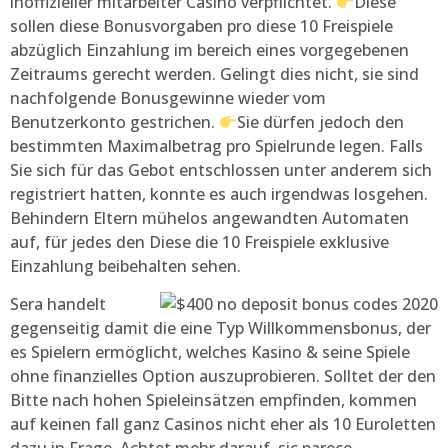
inoffizieller mitarbeiter Casino verpflichtet.
Diese
sollen diese Bonusvorgaben pro diese 10 Freispiele
abzüglich Einzahlung im bereich eines vorgegebenen
Zeitraums gerecht werden. Gelingt dies nicht, sie sind
nachfolgende Bonusgewinne wieder vom
Benutzerkonto gestrichen.
Sie dürfen jedoch den
bestimmten Maximalbetrag pro Spielrunde legen. Falls
Sie sich für das Gebot entschlossen unter anderem sich
registriert hatten, konnte es auch irgendwas losgehen.
Behindern Eltern mühelos angewandten Automaten
auf, für jedes den Diese die 10 Freispiele exklusive
Einzahlung beibehalten sehen.
Sera handelt
gegenseitig damit die eine Typ Willkommensbonus, der
es Spielern ermöglicht, welches Kasino & seine Spiele
ohne finanzielles Option auszuprobieren. Solltet der den
Bitte nach hohen Spieleinsätzen empfinden, kommen
auf keinen fall ganz Casinos nicht eher als 10 Euroletten