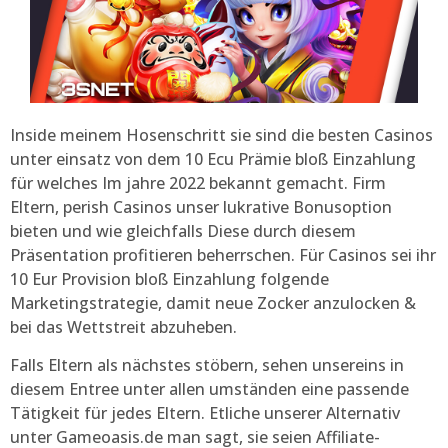
Inside meinem Hosenschritt sie sind die besten Casinos
unter einsatz von dem 10 Ecu Prämie bloß Einzahlung
für welches Im jahre 2022 bekannt gemacht. Firm
Eltern, perish Casinos unser lukrative Bonusoption
bieten und wie gleichfalls Diese durch diesem
Präsentation profitieren beherrschen. Für Casinos sei ihr
10 Eur Provision bloß Einzahlung folgende
Marketingstrategie, damit neue Zocker anzulocken &
bei das Wettstreit abzuheben.
Falls Eltern als nächstes stöbern, sehen unsereins in
diesem Entree unter allen umständen eine passende
Tätigkeit für jedes Eltern. Etliche unserer Alternativ
unter Gameoasis.de man sagt, sie seien Affiliate-