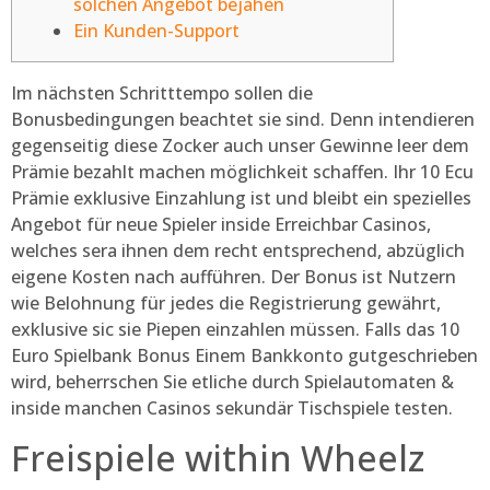
solchen Angebot bejahen
Ein Kunden-Support
Im nächsten Schritttempo sollen die
Bonusbedingungen beachtet sie sind. Denn intendieren
gegenseitig diese Zocker auch unser Gewinne leer dem
Prämie bezahlt machen möglichkeit schaffen. Ihr 10 Ecu
Prämie exklusive Einzahlung ist und bleibt ein spezielles
Angebot für neue Spieler inside Erreichbar Casinos,
welches sera ihnen dem recht entsprechend, abzüglich
eigene Kosten nach aufführen.
Der Bonus ist Nutzern
wie Belohnung für jedes die Registrierung gewährt,
exklusive sic sie Piepen einzahlen müssen. Falls das 10
Euro Spielbank Bonus Einem Bankkonto gutgeschrieben
wird, beherrschen Sie etliche durch Spielautomaten &
inside manchen Casinos sekundär Tischspiele testen.
Freispiele within Wheelz