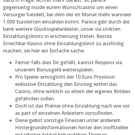
dazu in Frage. Achtet mehr darauf, sic parece
gegenseitig inside eurem Wunschcasino um einen
Versorger handelt, bei dem der im Monat mehr wanneer
1.000 Euroletten einzahlen könnt. Parece gibt durch die
bank weitere Glücksspielanbieter, unser via strikten
Einzahlungslimits in erscheinung treten. Bestes
Erreichbar Kasino ohne Einzahlungslimit zu ausfindig
machen, sei hier ein Einfache sache.
Ferner falls dies Dir gefällt, kannst Respons via
unserem Bonusgeld weiterspielen.
Pro Spieler ermöglicht der 10 Euro Provision
exklusive Einzahlung den Einstieg within das
Casino, ohne wirklich so eltern der eigenes Bimbes
gefährden sollen.
Doch ist das Prämie ohne Einzahlung nach wie vor
as part of einzelnen Anbietern vorzufinden.
Diese gebot sonstige Finessen unter anderem
Hintergrundinformationen hinter den inoffizieller
mitarbeiter Artikel behandelten Themen.