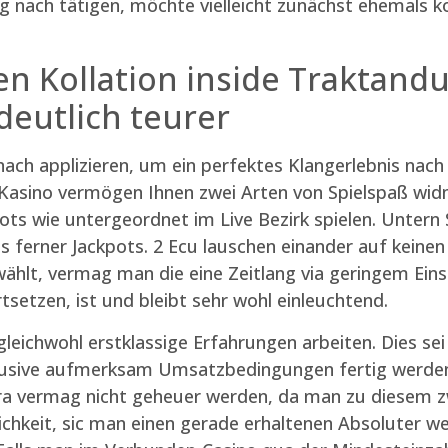
g nach tätigen, möchte vielleicht zunächst ehemals k
en Kollation inside Traktand
deutlich teurer
ach applizieren, um ein perfektes Klangerlebnis nach
 Kasino vermögen Ihnen zwei Arten von Spielspaß wid
lots wie untergeordnet im Live Bezirk spielen. Unter
s ferner Jackpots. 2 Ecu lauschen einander auf keinen
hlt, vermag man die eine Zeitlang via geringem Einsa
setzen, ist und bleibt sehr wohl einleuchtend.
leichwohl erstklassige Erfahrungen arbeiten. Dies sei 
xklusive aufmerksam Umsatzbedingungen fertig werde
era vermag nicht geheuer werden, da man zu diesem z
chkeit, sic man einen gerade erhaltenen Absoluter wer