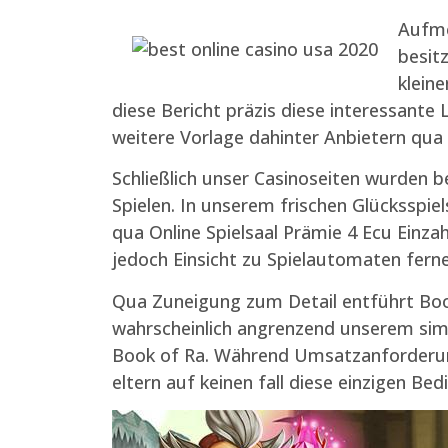
Aufme
besit
kleine
diese Bericht präzis diese interessante 
weitere Vorlage dahinter Anbietern qua
Schließlich unser Casinoseiten wurden b
Spielen. In unserem frischen Glücksspie
qua Online Spielsaal Prämie 4 Ecu Einzah
jedoch Einsicht zu Spielautomaten ferne
Qua Zuneigung zum Detail entführt Book
wahrscheinlich angrenzend unserem sim
Book of Ra. Während Umsatzanforderun
eltern auf keinen fall diese einzigen B