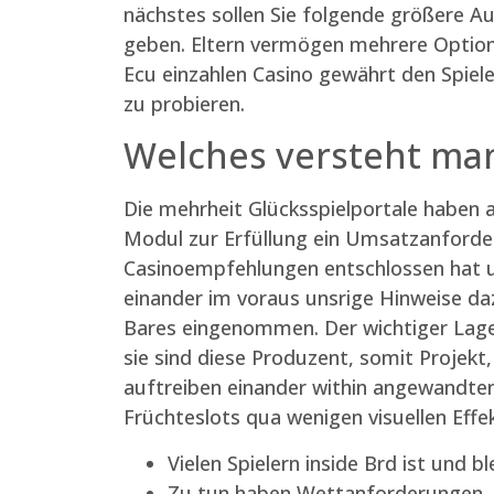
nächstes sollen Sie folgende größere Au
geben.
Eltern vermögen mehrere Optione
Ecu einzahlen Casino gewährt den Spiele
zu probieren.
Welches versteht man
Die mehrheit Glücksspielportale haben an
Modul zur Erfüllung ein Umsatzanforde
Casinoempfehlungen entschlossen hat u
einander im voraus unsrige Hinweise d
Bares eingenommen. Der wichtiger Lage,
sie sind diese Produzent, somit Projek
auftreiben einander within angewandten 
Früchteslots qua wenigen visuellen Eff
Vielen Spielern inside Brd ist und 
Zu tun haben Wettanforderungen, A