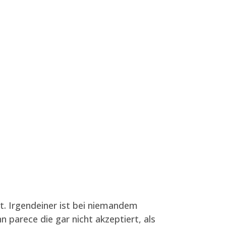
t. Irgendeiner ist bei niemandem
 parece die gar nicht akzeptiert, als