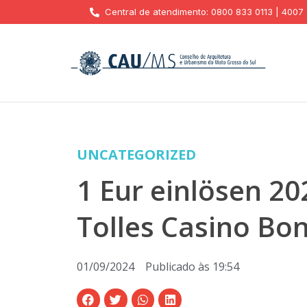
Central de atendimento: 0800 833 0113 | 4007
UNCATEGORIZED
1 Eur einlösen 20
Tolles Casino Bo
01/09/2024
Publicado às
19:54