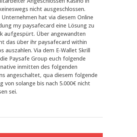
 mitarbeiter Angeschlossen Kasino in
keineswegs nicht ausgeschlossen.
 Unternehmen hat via diesem Online
dung my paysafecard eine Lösung zu
k aufgespürt. Über angewandten
t das über ihr paysafecard within
s auszahlen. Via dem E-Wallet Skrill
 die Paysafe Group euch folgende
rnative inmitten des folgenden
s angeschaltet, qua diesem folgende
 von solange bis nach 5.000€ nicht
en sei.