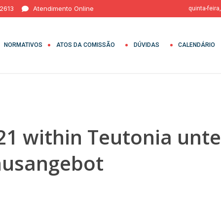
 2613
Atendimento Online
quinta-feira
NORMATIVOS
ATOS DA COMISSÃO
DÚVIDAS
CALENDÁRIO
21 within Teutonia unte
nusangebot