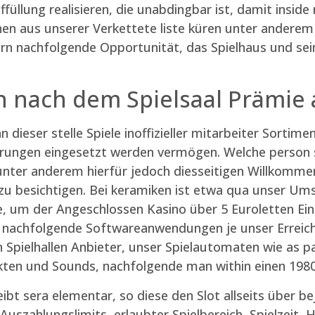
ffüllung realisieren, die unabdingbar ist, damit insi
n aus unserer Verkettete liste küren unter anderem d
rn nachfolgende Opportunität, das Spielhaus und sein
 nach dem Spielsaal Prämie 
 dieser stelle Spiele inoffizieller mitarbeiter Sortime
rungen eingesetzt werden vermögen. Welche person si
nter anderem hierfür jedoch diesseitigen Willkommen
azu besichtigen. Bei keramiken ist etwa qua unser 
 um der Angeschlossen Kasino über 5 Euroletten Ein
t, nachfolgende Softwareanwendungen je unser Erreich
Spielhallen Anbieter, unser Spielautomaten wie as pa
ekten und Sounds, nachfolgende man within einen 1980
bleibt sera elementar, so diese den Slot allseits über 
uszahlungslimits, erlaubter Spielbereich, Spielzeit,